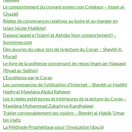
Le comportement du croyant envers son Créateur – Imam al-
Ghazâlî
Règles de convenances relatives au boire et au manger en
Islam (école Malikite)
Da’awa (appel à l’Islam) et Akhlâq (bon comportement) –
Sunnisme.com
Des œuvres du cœur lors de la lecture du Coran – Sheykh K.
Murad
Le livre de la politesse concernant les repas Imam an-Nawawî
(Riyad as-Salihin)
L’Excellence par le Coran
Les convenances de l’utilisation d’Internet – Sheykh ul-Hadith
Hadhrat Mawlana Abdul Raheem
Les 6 règles extérieures et intérieures de la lecture du Coran –
Mawlâna Muhammad Zakariyya Kandhalawi
Traiter convenablement ses voisins – Sheykh al-Habib ‘Umar
bin Hafiz
La Méthode Prophétique pour l’Invocation (dou’a)