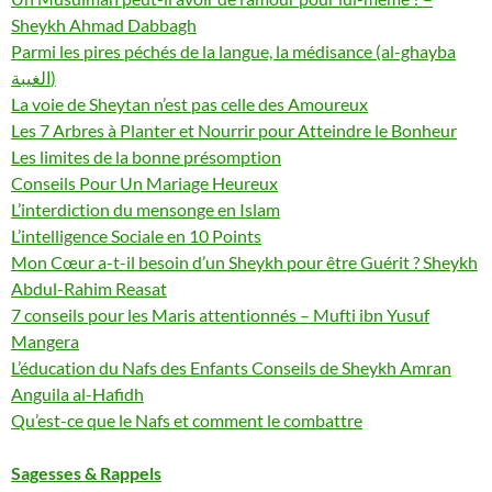
Sheykh Ahmad Dabbagh
Parmi les pires péchés de la langue, la médisance (al-ghayba
الغيبة)
La voie de Sheytan n’est pas celle des Amoureux
Les 7 Arbres à Planter et Nourrir pour Atteindre le Bonheur
Les limites de la bonne présomption
Conseils Pour Un Mariage Heureux
L’interdiction du mensonge en Islam
L’intelligence Sociale en 10 Points
Mon Cœur a-t-il besoin d’un Sheykh pour être Guérit ? Sheykh
Abdul-Rahim Reasat
7 conseils pour les Maris attentionnés – Mufti ibn Yusuf
Mangera
L’éducation du Nafs des Enfants Conseils de Sheykh Amran
Anguila al-Hafidh
Qu’est-ce que le Nafs et comment le combattre
Sagesses & Rappels