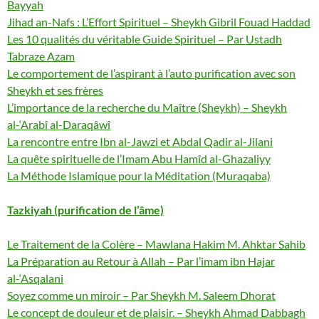
Bayyah
Jihad an-Nafs : L’Effort Spirituel – Sheykh Gibril Fouad Haddad
Les 10 qualités du véritable Guide Spirituel – Par Ustadh
Tabraze Azam
Le comportement de l’aspirant à l’auto purification avec son
Sheykh et ses frères
L’importance de la recherche du Maître (Sheykh) – Sheykh
al-‘Arabî al-Daraqâwî
La rencontre entre Ibn al-Jawzi et Abdal Qadir al-Jilani
La quête spirituelle de l’Imam Abu Hamîd al-Ghazaliyy
La Méthode Islamique pour la Méditation (Muraqaba)
Tazkiyah (purification de l’âme)
Le Traitement de la Colère – Mawlana Hakim M. Ahktar Sahib
La Préparation au Retour à Allah – Par l’imam ibn Hajar
al-‘Asqalani
Soyez comme un miroir – Par Sheykh M. Saleem Dhorat
Le concept de douleur et de plaisir. – Sheykh Ahmad Dabbagh