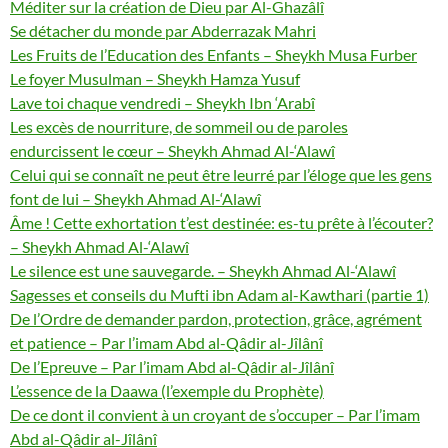
Méditer sur la création de Dieu par Al-Ghazâlî
Se détacher du monde par Abderrazak Mahri
Les Fruits de l’Education des Enfants – Sheykh Musa Furber
Le foyer Musulman – Sheykh Hamza Yusuf
Lave toi chaque vendredi – Sheykh Ibn ‘Arabî
Les excès de nourriture, de sommeil ou de paroles
endurcissent le cœur – Sheykh Ahmad Al-‘Alawî
Celui qui se connaît ne peut être leurré par l’éloge que les gens
font de lui – Sheykh Ahmad Al-‘Alawî
Âme ! Cette exhortation t’est destinée: es-tu prête à l’écouter?
– Sheykh Ahmad Al-‘Alawî
Le silence est une sauvegarde. – Sheykh Ahmad Al-‘Alawî
Sagesses et conseils du Mufti ibn Adam al-Kawthari (partie 1)
De l’Ordre de demander pardon, protection, grâce, agrément
et patience – Par l’imam Abd al-Qâdir al-Jîlânî
De l’Epreuve – Par l’imam Abd al-Qâdir al-Jîlânî
L’essence de la Daawa (l’exemple du Prophète)
De ce dont il convient à un croyant de s’occuper – Par l’imam
Abd al-Qâdir al-Jîlânî