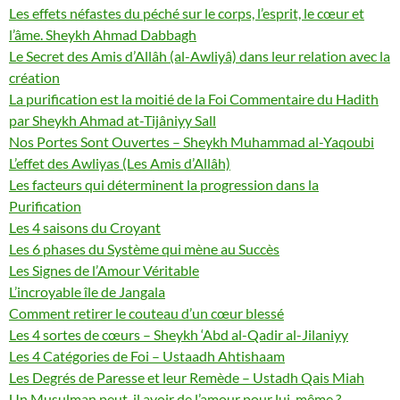
Les effets néfastes du péché sur le corps, l’esprit, le cœur et
l’âme. Sheykh Ahmad Dabbagh
Le Secret des Amis d’Allâh (al-Awliyâ) dans leur relation avec la
création
La purification est la moitié de la Foi Commentaire du Hadith
par Sheykh Ahmad at-Tijâniyy Sall
Nos Portes Sont Ouvertes – Sheykh Muhammad al-Yaqoubi
L’effet des Awliyas (Les Amis d’Allâh)
Les facteurs qui déterminent la progression dans la
Purification
Les 4 saisons du Croyant
Les 6 phases du Système qui mène au Succès
Les Signes de l’Amour Véritable
L’incroyable île de Jangala
Comment retirer le couteau d’un cœur blessé
Les 4 sortes de cœurs – Sheykh ‘Abd al-Qadir al-Jilaniyy
Les 4 Catégories de Foi – Ustaadh Ahtishaam
Les Degrés de Paresse et leur Remède – Ustadh Qais Miah
Un Musulman peut-il avoir de l’amour pour lui-même ? –