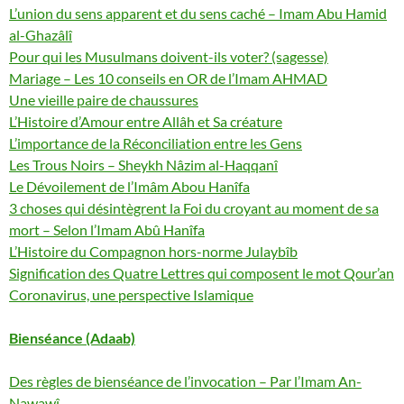
L’union du sens apparent et du sens caché – Imam Abu Hamid
al-Ghazâlî
Pour qui les Musulmans doivent-ils voter? (sagesse)
Mariage – Les 10 conseils en OR de l’Imam AHMAD
Une vieille paire de chaussures
L’Histoire d’Amour entre Allâh et Sa créature
L’importance de la Réconciliation entre les Gens
Les Trous Noirs – Sheykh Nâzim al-Haqqanî
Le Dévoilement de l’Imâm Abou Hanîfa
3 choses qui désintègrent la Foi du croyant au moment de sa
mort – Selon l’Imam Abû Hanîfa
L’Histoire du Compagnon hors-norme Julaybîb
Signification des Quatre Lettres qui composent le mot Qour’an
Coronavirus, une perspective Islamique
Bienséance (Adaab)
Des règles de bienséance de l’invocation – Par l’Imam An-
Nawawî