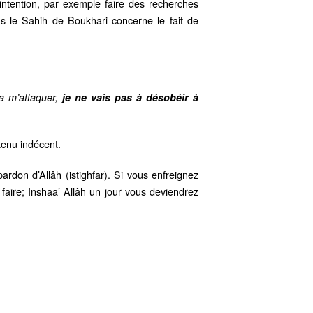
intention, par exemple faire des recherches
ns le Sahih de Boukhari concerne le fait de
a m’attaquer,
je ne vais pas à désobéir à
tenu indécent.
rdon d’Allâh (istighfar). Si vous enfreignez
 faire; Inshaa’ Allâh un jour vous deviendrez