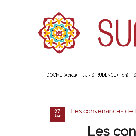
DOGME (Aqida)
JURISPRUDENCE (Fiqh)
S
27
Les convenances de l’u
Avr
Les conv