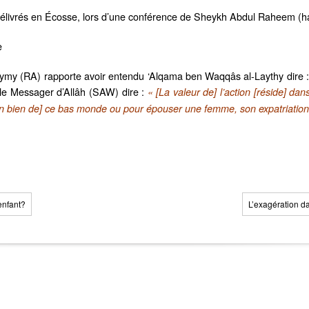
é délivrés en Écosse, lors d’une conférence de Sheykh Abdul Raheem (h
e
y (RA) rapporte avoir entendu ‘Alqama ben Waqqâs al-Laythy dire : J
 le Messager d’Allâh (SAW) dire :
« [La valeur de] l’action [réside] da
tain bien de] ce bas monde ou pour épouser une femme, son expatriatio
 enfant?
L’exagération d