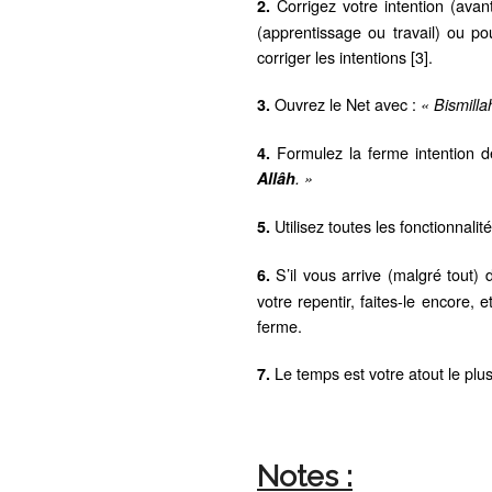
Corrigez votre intention (avan
2.
(apprentissage ou travail) ou po
corriger les intentions [3].
Ouvrez le Net avec :
3.
« Bismill
Formulez la ferme intention d
4.
Allâh
. »
Utilisez toutes les fonctionnali
5.
S’il vous arrive (malgré tout)
6.
votre repentir, faites-le encore,
ferme.
Le temps est votre atout le plus 
7.
Notes :