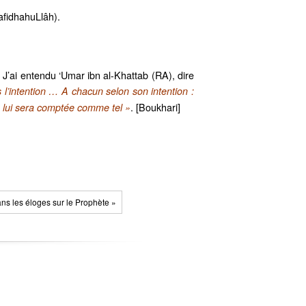
afidhahuLlâh).
’ai entendu ‘Umar ibn al-Khattab (RA), dire
ns l’intention … A chacun selon son intention :
. [Boukhari]
n lui sera comptée comme tel »
ans les éloges sur le Prophète »