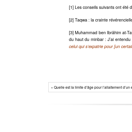
[1] Les conseils suivants ont ét
[2] Taqwa : la crainte révérenciell
[3] Muhammad ben Ibrâhim at-Taym
du haut du minbar : J’ai entendu
celui qui s’expatrie pour [un cer
« Quelle est la limite d’âge pour l’allaitement d’un