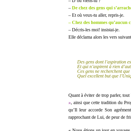
– D’où viens-tu ?
–
De chez des gens qui s’arrach
– Et où veux-tu aller, repris-je.
– Chez des hommes qu’aucun co
– Décris-les moi! insistai-je.
Elle déclama alors les vers suivant
Des gens dont l’aspiration es
Et qui n’aspirent à rien d’a
Ces gens ne recherchent que 
Quel excellent but que l’Uni
Quant à éviter de trop parler, tout
»
, ainsi que cette tradition du Pr
qu’Il leur accorde Son agrément
rapprochant de Lui, de peur de fr
« Nous étions un jour en voyage, 