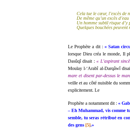
Cela tue le cœur, l’excès de n
De même qu’un excès d’eau tu
Un homme subtil risque d’y p
Quelques bouchées peuvent neu
Le Prophète
a dit :
« Satan circu
lorsque Dieu créa le monde, Il pl
Dasûqî disait :
« L’aspirant sinc
Moulay l-‘Arabî al-Darqâwî disa
mare et disent par-dessus le ma
veille et au côté nuisible du somme
explicitement. Le
Prophète
a notamment dit :
« Gabr
– Eh Muhammad, vis comme tu ve
semble, tu seras rétribué en con
des gens
[5]
.»