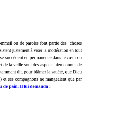
 sommeil ou de paroles font partie des choses
nsistent justement à viser la modération en tout
urs se succèdent en permanence dans le cœur ou
t de la veille sont des aspects bien connus de
notamment dit, pour blâmer la satiété, que Dieu
aam) et ses compagnons ne mangeaient que par
u de pain. Il lui demanda :