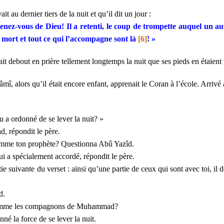
t au dernier tiers de la nuit et qu’il dit un jour :
nez-vous de Dieu! Il a retenti, le coup de trompette auquel un au
 mort et tout ce qui l’accompagne sont là
[6]
! »
stait debout en prière tellement longtemps la nuit que ses pieds en étaien
î, alors qu’il était encore enfant, apprenait le Coran à l’école. Arrivé 
u a ordonné de se lever la nuit? »
ad
, répondit le père.
omme ton prophète
? Questionna Abû Yazîd.
ui a spécialement accordé, répondit le père.
ie suivante du verset : ainsi qu’une partie de ceux qui sont avec toi, i
d
.
 comme les compagnons de Muhammad
?
né la force de se lever la nuit.