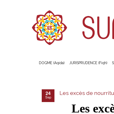
DOGME (Aqida)
JURISPRUDENCE (Fiqh)
S
24
Les excès de nourrit
Sep
Les excè
.