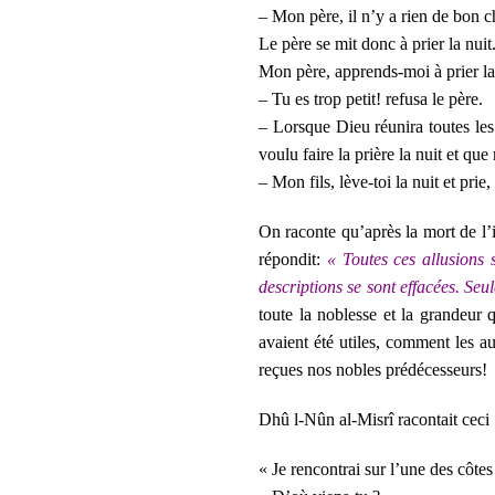
– Mon père, il n’y a rien de bo
Le père se mit donc à prier la nui
Mon père, apprends-moi à prier la
– Tu es trop petit! refusa le père.
– Lorsque Dieu réunira toutes les 
voulu faire la prière la nuit et qu
– Mon fils, lève-toi la nuit et prie,
On raconte qu’après la mort de l
répondit:
« Toutes ces allusions s
descriptions se sont effacées. Seul
toute la noblesse et la grandeur q
avaient été utiles, comment les a
reçues nos nobles prédécesseurs!
Dhû l-Nûn al-Misrî racontait ceci 
« Je rencontrai sur l’une des côt