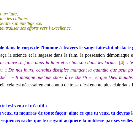
ourriture,
e les cultures.
erdre son intelligence.
traliser ses efforts vers l’excellence.
le dans le corps de l’homme à travers le sang; faites-lui obstacle 
aça la science et la sagesse dans la faim, la possession démoniaque et 
ère trouve sa force dans la faim et sa boisson dans les larmes
[4]
; c’
it:
« De nos jours, certains disciples mangent la quantité que peut p
rché: » Il manque quelque chose à ce cheikh « , et que Dieu maudis
il, cela est nécessairement connu de tous; c’est encore plus clair dans la 
iel est venu et m’a dit :
ux, tu mourras de toute façon; aime ce que tu veux, tu devras le 
séquence; sache que le croyant acquière la noblesse par ses veilles