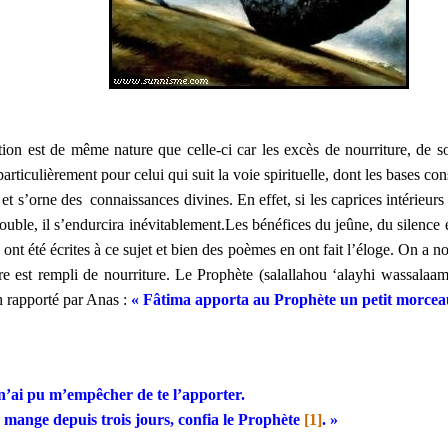
ction est de même nature que celle-ci car les excès de nourriture, de
articulièrement pour celui qui suit la voie spirituelle, dont les bases co
ne et s’orne des connaissances divines. En effet, si les caprices intérie
ouble, il s’endurcira inévitablement.
Les bénéfices du jeûne, du silence e
s ont été écrites à ce sujet et bien des poèmes en ont fait l’éloge. On a 
tre est rempli de nourriture. Le Prophète (salallahou ‘alayhi wassal
h rapporté par Anas :
« Fâtima apporta au Prophète
un petit morcea
 n’ai pu m’empêcher de te l’apporter.
e mange depuis trois jours, confia le Prophète
[1]
. »