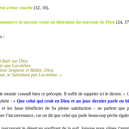
ent à leur couche
(32, 16).
mmerce ni aucune vente ne distraient du souvenir de Dieu
(24, 37
s :
t fixée sur Dieu
utre que Lui-même.
leur Seigneur et Maître, Dieu.
que, le Subsistant par Lui-même. »
 le monde connaît bien ce précepte. Il suffit de rappeler ici le dicton:
« L
ophète
:
« Que celui qui croit en Dieu et au jour dernier parle en b
 et les fasse bénéficier de Sa pleine satisfaction – ne parlent que
iser l’inconvenance, car on dit que celui qui parle beaucoup pèche éga
parcourant le désert en souffrant de la soif, lorsque nous vîmes l’er