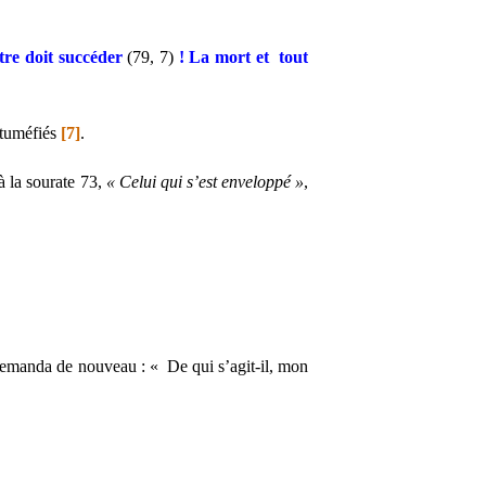
tre doit succéder
(79, 7)
! La mort et tout
t tuméfiés
[7]
.
à la sourate 73,
« Celui qui s’est enveloppé »
,
l demanda de nouveau : « De qui s’agit-il, mon