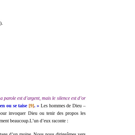
).
a parole est d’argent, mais le silence est d’or
ien ou se taise
[9]
. »
Les hommes de Dieu –
 pour invoquer Dieu ou tenir des propos les
lement beaucoup.
L’un d’eux raconte :
mitage d’un moine. Nous nous dirigeâmes vers