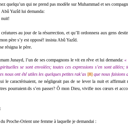
n chez quelqu’un qui ne prend pas modèle sur Muhammad
et ses compagn
t. Abû Yazîd lui demanda:
 nuit!
créatures au jour de la résurrection, et qu’Il ordonnera aux gens destiné
e mon père s’y est opposé! insista Abû Yazîd.
 se résigna le père.
’imam Junayd, l’un de ses compagnons le vit en rêve et lui demanda:
« 
pirituelles se sont envolées; toutes ces expressions s’en sont allées; 
es nous ont été utiles les quelques petites rak’as
[8]
que nous faisions 
ui le caractérisaient, ne négligeait pas de se lever la nuit et affirmai
utres pourraient-ils s’en passer? Ô mon Dieu, vivifie nos cœurs et ac
:
es du Proche-Orient une femme à laquelle je demandai :