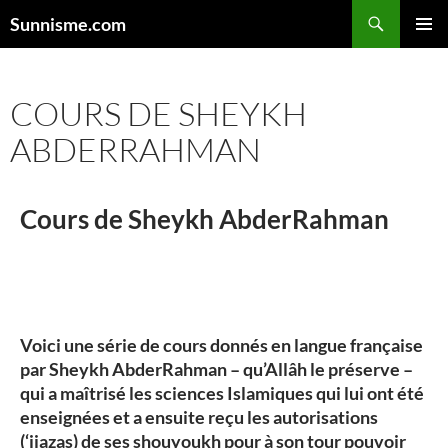
Sunnisme.com
MENU
PRINCI
COURS DE SHEYKH
ABDERRAHMAN
Cours de Sheykh
AbderRahman
Voici une série de cours donnés en
langue française
par Sheykh AbderRahman – qu’Allâh le préserve –
qui a maîtrisé les sciences Islamiques qui lui ont été
enseignées et a ensuite reçu les autorisations
(‘ijazas) de ses shouyoukh pour à son tour pouvoir