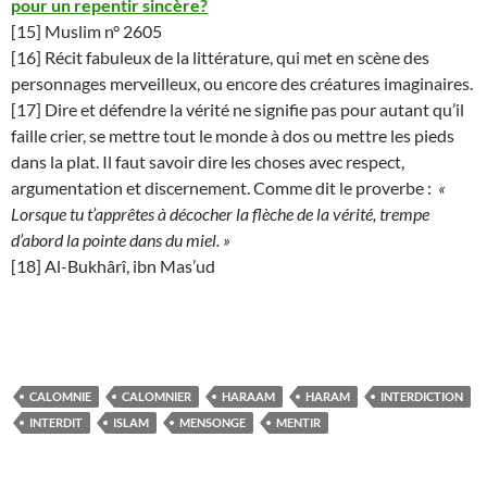
pour un repentir sincère?
[15] Muslim n° 2605
[16] Récit fabuleux de la littérature, qui met en scène des
personnages merveilleux, ou encore des créatures imaginaires.
[17] Dire et défendre la vérité ne signifie pas pour autant qu’il
faille crier, se mettre tout le monde à dos ou mettre les pieds
dans la plat. Il faut savoir dire les choses avec respect,
argumentation et discernement. Comme dit le proverbe :
«
Lorsque tu t’apprêtes à décocher la flèche de la vérité, trempe
d’abord la pointe dans du miel. »
[18] Al-Bukhârî, ibn Mas’ud
CALOMNIE
CALOMNIER
HARAAM
HARAM
INTERDICTION
INTERDIT
ISLAM
MENSONGE
MENTIR