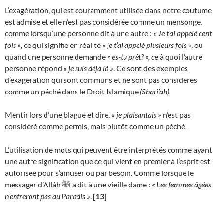
L’exagération, qui est couramment utilisée dans notre coutume
est admise et elle n’est pas considérée comme un mensonge,
comme lorsqu’une personne dit à une autre :
« Je t’ai appelé cent
fois »
, ce qui signifie en réalité
« je t’ai appelé plusieurs fois »
, ou
quand une personne demande
« es-tu prêt? », c
e à quoi l’autre
personne répond
« je suis déjà là »
. Ce sont des exemples
d’exagération qui sont communs et ne sont pas considérés
comme un péché dans le Droit Islamique
(Shari’ah)
.
Mentir lors d’une blague et dire,
« je plaisantais »
n’est pas
considéré comme permis, mais plutôt comme un péché.
L’utilisation de mots qui peuvent être interprétés comme ayant
une autre signification que ce qui vient en premier à l’esprit est
autorisée pour s’amuser ou par besoin. Comme lorsque le
messager d’Allâh ﷺ a dit à une vieille dame :
« Les femmes âgées
n’entreront pas au Paradis »
.
[13]