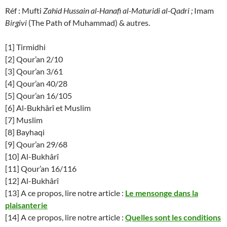
Réf : Mufti
Zahid Hussain al-Hanafi al-Maturidi al-Qadri ;
Imam
Birgivi
(The Path of Muhammad) & autres.
[1] Tirmidhi
[2] Qour’an 2/10
[3] Qour’an 3/61
[4] Qour’an 40/28
[5] Qour’an 16/105
[6] Al-Bukhârî et Muslim
[7] Muslim
[8] Bayhaqi
[9] Qour’an 29/68
[10] Al-Bukhârî
[11] Qour’an 16/116
[12] Al-Bukhârî
[13] A ce propos, lire notre article :
Le mensonge dans la
plaisanterie
[14] A ce propos, lire notre article :
Quelles sont les conditions