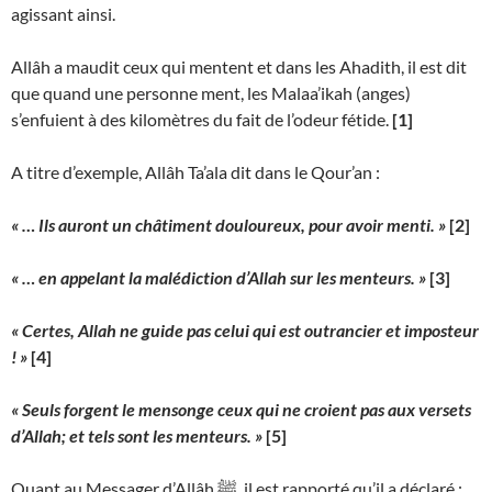
agissant ainsi.
Allâh a maudit ceux qui mentent et dans les Ahadith, il est dit
que quand une personne ment, les Malaa’ikah (anges)
s’enfuient à des kilomètres du fait de l’odeur fétide.
[1]
A titre d’exemple, Allâh Ta’ala dit dans le Qour’an :
« … Ils auront un châtiment douloureux, pour avoir menti.
»
[2]
« … en appelant la malédiction d’Allah sur les menteurs. »
[3]
« Certes, Allah ne guide pas celui qui est outrancier et imposteur
! »
[4]
« Seuls forgent le mensonge ceux qui ne croient pas aux versets
d’Allah; et tels sont les menteurs. »
[5]
Quant au Messager d’Allâh ﷺ, il est rapporté qu’il a déclaré :