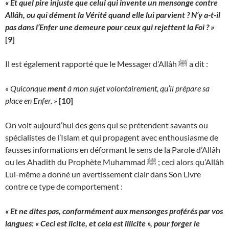
« Et quel pire injuste que celui qui invente un mensonge contre
Allâh, ou qui dément la Vérité quand elle lui parvient ? N’y a-t-il
pas dans l’Enfer une demeure pour ceux qui rejettent la Foi ? »
[9]
Il est également rapporté que le Messager d’Allâh ﷺ a dit :
« Quiconque
ment
à mon sujet volontairement, qu’il prépare sa
place en Enfer. »
[10]
On voit aujourd’hui des gens qui se prétendent savants ou
spécialistes de l’Islam et qui propagent avec enthousiasme de
fausses informations en déformant le sens de la Parole d’Allâh
ou les Ahadith du Prophète Muhammad ﷺ ; ceci alors qu’Allâh
Lui-même a donné un avertissement clair dans Son Livre
contre ce type de comportement :
« Et ne dites pas, conformément aux mensonges proférés par vos
langues: « Ceci est licite, et cela est illicite », pour forger le