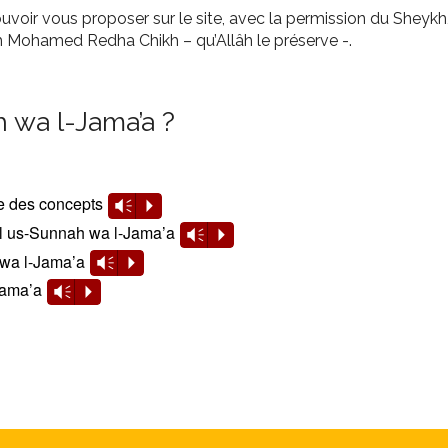
ouvoir vous proposer sur le site, avec la permission du Sheyk
 Mohamed Redha Chikh – qu’Allâh le préserve -.
 wa l-Jama’a ?
lème des concepts
Vm
P
hl us-Sunnah wa l-Jama’a
Vm
P
 wa l-Jama’a
Vm
P
Jama’a
Vm
P