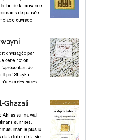
tation de la croyance
s courants de pensée
semblable ouvrage
uwayni
e est envisagée par
ue cette notion
 représentant de
duit par Sheykh
i n’a pas des bases
l-Ghazali
de Ahl as sunna wal
sulmans sunnites.
 musulman le plus lu
e la foi et de la vie