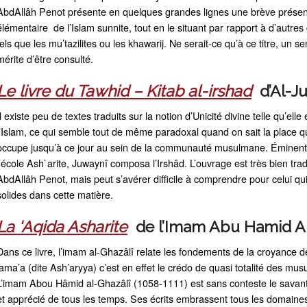
AbdAllâh Penot présente en quelques grandes lignes une brève présen
élémentaire de l’Islam sunnite, tout en le situant par rapport à d’autre
tels que les mu’tazilites ou les khawarij. Ne serait-ce qu’à ce titre, un 
mérite d’être consulté.
Le livre du Tawhid – Kitab al-irshad
d’Al-J
Il existe peu de textes traduits sur la notion d’Unicité divine telle qu’ell
l’Islam, ce qui semble tout de même paradoxal quand on sait la place q
occupe jusqu’à ce jour au sein de la communauté musulmane. Éminent
l’école Ash`arite, Juwaynî composa l’Irshâd. L’ouvrage est très bien tra
AbdAllâh Penot, mais peut s’avérer difficile à comprendre pour celui qu
solides dans cette matière.
La ‘Aqida Asharite
de l’Imam Abu Hamid A
Dans ce livre, l’imam al-Ghazâlî relate les fondements de la croyance 
jama’a (dite Ash’aryya) c’est en effet le crédo de quasi totalité des mu
L’imam Abou Hâmid al-Ghazâlî (1058-1111) est sans conteste le savant
et apprécié de tous les temps. Ses écrits embrassent tous les domaines d