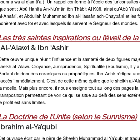
sounna wa al djamâ’a ). Un rappel conforme à l’école des juriconsulte
que sont : Abû Hanîfa An-Nu’mân ibn Thâbit Al Kûfî, ainsi qu’Abû Yûss
al-Ansârî, et Abdullah Muhammad Ibn al-Hassân ach-Chaybânî et les fo
adhèrent avec foi et avec lesquels ils servent le Seigneur des mondes.
Les très saintes inspirations ou l’éveil de 
Al-‘Alawi & Ibn ‘Ashir
Cette œuvre unique réunit l’influence et la sainteté de deux figures majeu
sheikh al-‘Alawî. Croyance, Jurisprudence, Spiritualité (Soufisme), il y a 
Partant de données coraniques ou prophétiques, Ibn ‘Achir rédigea une 
succès immédiatement. C’est de cette même épître que le sheikh al-‘Ala
la moelle. Mais plus encore, il nous enseigne tout au long des pages la
transposition permettant de voir ce qui se situe au-delà des sens exté
le profit est sans limites.
La Doctrine de l’Unite (selon le Sunnisme)
Ibrahim al-Ya’qubi
Cet ouvrage écrit par le père de Sheykh Muhammad al-Ya’qubi et tradu