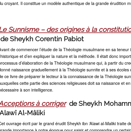
du croyant. Il constitue un modèle authentique de la grande érudition
Le Sunnisme – des origines à la constituti
de
Sheykh Corentin Pabiot
Avant de commencer l’étude de la Théologie musulmane en sa teneur int
l’historique et d’en expliquer la nature et la méthode. Il était donc impor
processus d’élaboration de la Théologie musulmane qui, à partir du cr
donné naissance graduellement à la Théologie sunnite et à ses écoles 
de ce livre de préparer le lecteur à la connaissance de la Théologie sunni
auxquelles cette partie des sciences religieuses doit sa naissance et en 
nécessaire à son intelligence.
Acceptions à corriger
de Sheykh Mohamm
‘Alawî Al-Mâliki
Cet ouvrage écrit par le grand érudit Sheykh ibn ‘Alawi al-Maliki traite d
grande importance à notre époque pour saisir et comprendre un certai