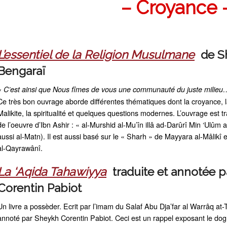
– Croyance
L’essentiel de la Religion Musulmane
de S
Bengaraï
« C’est ainsi que Nous fîmes de vous une communauté du juste milie
Ce très bon ouvrage aborde différentes thématiques dont la croyance, l
Malikite, la spiritualité et quelques questions modernes. L’ouvrage est
de l’oeuvre d’Ibn Ashir : « al-Murshid al-Mu’în illâ ad-Darûrî Min ‘Ulûm
aussi al-Matn). Il est aussi basé sur le « Sharh » de Mayyara al-Mâlikî 
al-Qayrawânî.
La ‘Aqida Tahawiyya
traduite et annotée 
Corentin Pabiot
Un livre a possèder. Ecrit par l’imam du Salaf Abu Dja’far al Warrâq at-Ta
annoté par Sheykh Corentin Pabiot. Ceci est un rappel exposant le dog