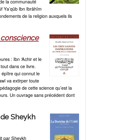
s de la communauté
ûf Ya’qûb Ibn Ibrâhîm
ndements de la religion auxquels ils
la conscience
res : Ibn ‘Achir et le
tout dans ce livre.
épître qui connut le
wî va extirper toute
 pédagogie de cette science qu’est la
rieurs. Un ouvrage sans précédent dont
de Sheykh
it par Sheykh