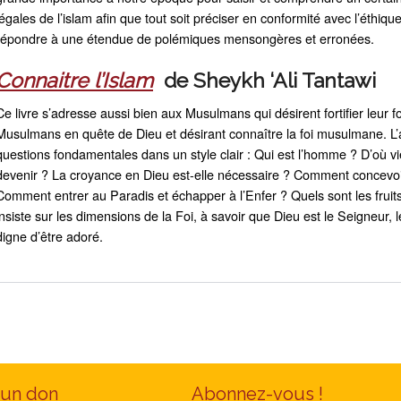
légales de l’islam afin que tout soit préciser en conformité avec l’éthiq
répondre à une étendue de polémiques mensongères et erronées.
Connaitre l’Islam
de Sheykh ‘Ali Tantawi
Ce livre s’adresse aussi bien aux Musulmans qui désirent fortifier leur f
Musulmans en quête de Dieu et désirant connaître la foi musulmane. L
questions fondamentales dans un style clair : Qui est l’homme ? D’où vie
devenir ? La croyance en Dieu est-elle nécessaire ? Comment concevoir
Comment entrer au Paradis et échapper à l’Enfer ? Quels sont les fruits
insiste sur les dimensions de la Foi, à savoir que Dieu est le Seigneur, l
digne d’être adoré.
 un don
Abonnez-vous !