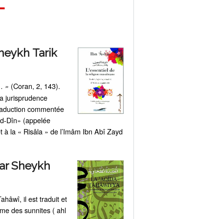
–
heykh Tarik
(Coran, 2, 143).
u… »
a jurisprudence
 traduction commentée
 ad-Dîn» (appelée
et à la « Risâla » de l’Imâm Ibn Abî Zayd
par Sheykh
hâwî, il est traduit et
me des sunnites ( ahl