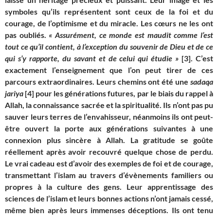
symboles qu’ils représentent sont ceux de la foi et du
courage, de l’optimisme et du miracle. Les cœurs ne les ont
pas oubliés.
« Assurément, ce monde est maudit comme l’est
tout ce qu’il contient,
à
l’exception du souvenir de Dieu et de ce
qui s’y rapporte, du savant et de celui qui étudie »
[3]
. C’est
exactement
l’enseignement que l’on peut tirer de ces
parcours extraordinaires. Leurs chemins ont été une
sadaqa
jariya
[4]
pour les générations futures, par le biais du rappel à
Allah, la connaissance sacrée et la spiritualité. Ils n’ont pas pu
sauv
er
leurs terres de l’envahisseur, néanmoins ils ont peut-
être ouvert la porte aux générations suivantes à une
connexion plus sincère
à
Allah. La gratitude se go
û
te
réellement après avoir recouvr
é
quelque chose de perdu.
Le vrai cadeau est d’avoir des exemples de foi et de courage,
transmettant l’islam au travers d’évènements familiers ou
propres à la culture des gens. Leur apprentissage des
sciences de l’islam et leurs bonnes actions n’ont jamais cess
é,
même bien après leurs immenses déceptions
. Ils ont tenu