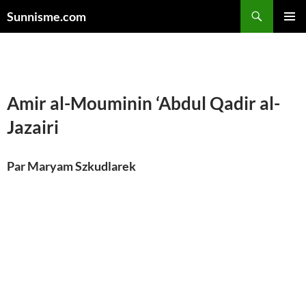
Sunnisme.com
MENU
PRINCI
Amir al-Mouminin
‘
Abdul Qadir al-
Jazairi
Par Maryam Szkudlarek