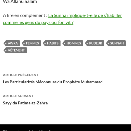
Wa Allâhu a’alam
A lire en complément :
La Sunna implique-t-elle de s’habiller
comme les gens du pays où l’on vit ?
AWRA
FEMMES
HABITS
HOMMES
PUDEUR
SUNNAH
VÊTEMENT
Navigation
ARTICLE PRÉCÉDENT
des
Les Particularités Méconnues du Prophète Muhammad
articles
ARTICLE SUIVANT
Sayyida Fatima az-Zahra