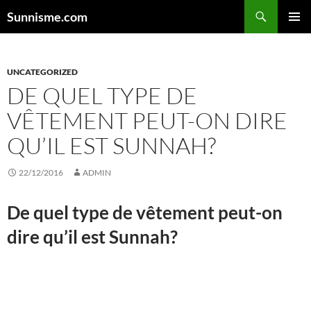
Aller
Sunnisme.com
au
MENU
contenu
PRINCI
UNCATEGORIZED
DE QUEL TYPE DE
VÊTEMENT PEUT-ON DIRE
QU’IL EST SUNNAH?
22/12/2016
ADMIN
De quel type de vêtement peut-on
dire qu’il est
Sunnah
?