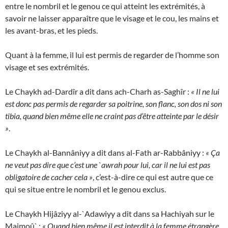
entre le nombril et le genou ce qui atteint les extrémités, à
savoir ne laisser apparaître que le visage et le cou, les mains et
les avant-bras, et les pieds.
Quant à la femme, il lui est permis de regarder de l’homme son
visage et ses extrémités.
Le Chaykh ad-Dardîr a dit dans ach-Charh as-Saghîr :
« Il ne lui
est donc pas permis de regarder sa poitrine, son flanc, son dos ni son
tibia, quand bien même elle ne craint pas d’être atteinte par le désir
»
.
Le Chaykh al-Bannâniyy a dit dans al-Fath ar-Rabbâniyy :
« Ça
ne veut pas dire que c’est une `awrah pour lui, car il ne lui est pas
obligatoire de cacher cela »
, c’est-à-dire ce qui est autre que ce
qui se situe entre le nombril et le genou exclus.
Le Chaykh Hijâziyy al-`Adawiyy a dit dans sa Hachiyah sur le
Majmoû` :
« Quand bien même il est interdit à la femme étrangère