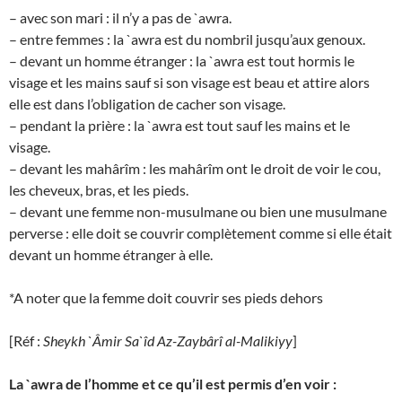
– avec son mari : il n’y a pas de `awra.
– entre femmes : la `awra est du nombril jusqu’aux genoux.
– devant un homme étranger : la `awra est tout hormis le
visage et les mains sauf si son visage est beau et attire alors
elle est dans l’obligation de cacher son visage.
– pendant la prière : la `awra est tout sauf les mains et le
visage.
– devant les mahârîm : les mahârîm ont le droit de voir le cou,
les cheveux, bras, et les pieds.
– devant une femme non-musulmane ou bien une musulmane
perverse : elle doit se couvrir complètement comme si elle était
devant un homme étranger à elle.
*A noter que la femme doit couvrir ses pieds dehors
[Réf :
Sheykh `Âmir Sa`îd Az-Zaybârî al-Malikiyy
]
La `awra de l’homme et ce qu’il est permis d’en voir :