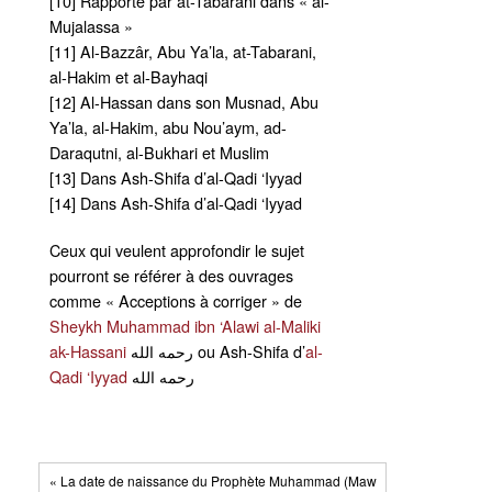
[10] Rapporté par at-Tabarani dans « al-
Mujalassa »
[11] Al-Bazzâr, Abu Ya’la, at-Tabarani,
al-Hakim et al-Bayhaqi
[12] Al-Hassan dans son Musnad, Abu
Ya’la, al-Hakim, abu Nou’aym, ad-
Daraqutni, al-Bukhari et Muslim
[13] Dans Ash-Shifa d’al-Qadi ‘Iyyad
[14] Dans Ash-Shifa d’al-Qadi ‘Iyyad
Ceux qui veulent approfondir le sujet
pourront se référer à des ouvrages
comme « Acceptions à corriger » de
Sheykh Muhammad ibn ‘Alawi al-Maliki
ak-Hassani
رحمه الله ou Ash-Shifa d’
al-
Qadi ‘Iyyad
رحمه الله
« La date de naissance du Prophète Muhammad (Maw