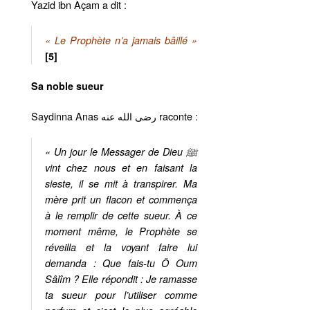
Yazid ibn Açam a dit :
« Le Prophète n’a jamais bâillé »
[5]
Sa noble sueur
Saydinna Anas رضى الله عنه raconte :
« Un jour le Messager de Dieu ﷺ
vint chez nous et en faisant la
sieste, il se mit à transpirer. Ma
mère prit un flacon et commença
à le remplir de cette sueur. À ce
moment même, le Prophète se
réveilla et la voyant faire lui
demanda : Que fais-tu Ô Oum
Sâlîm ? Elle répondit : Je ramasse
ta sueur pour l’utiliser comme