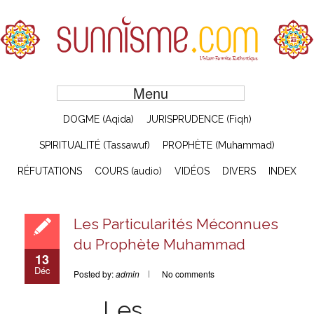
Menu
DOGME (Aqida)
JURISPRUDENCE (Fiqh)
SPIRITUALITÉ (Tassawuf)
PROPHÈTE (Muhammad)
RÉFUTATIONS
COURS (audio)
VIDÉOS
DIVERS
INDEX
Les Particularités Méconnues
du Prophète Muhammad
13
Déc
Posted by:
admin
No comments
Les