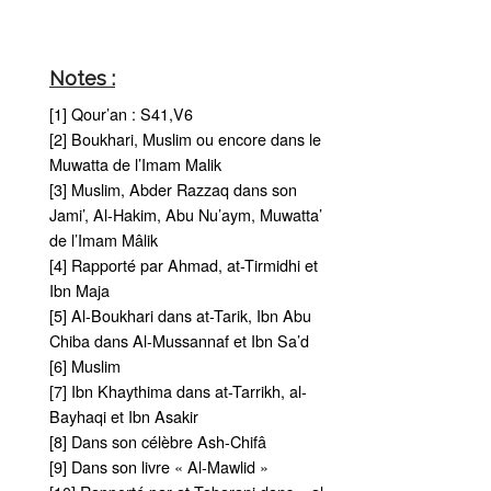
Notes :
[1] Qour’an : S41,V6
[2] Boukhari, Muslim ou encore dans le
Muwatta de l’Imam Malik
[3] Muslim, Abder Razzaq dans son
Jami’, Al-Hakim, Abu Nu’aym, Muwatta’
de l’Imam Mâlik
[4] Rapporté par Ahmad, at-Tirmidhi et
Ibn Maja
[5] Al-Boukhari dans at-Tarik, Ibn Abu
Chiba dans Al-Mussannaf et Ibn Sa’d
[6] Muslim
[7] Ibn Khaythima dans at-Tarrikh, al-
Bayhaqi et Ibn Asakir
[8] Dans son célèbre Ash-Chifâ
[9] Dans son livre « Al-Mawlid »