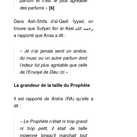
parfum et c’est le plus agréable
des parfums »
[6]
Dans Ash-Shifa d’al-Qadi ‘Iyyad, on
trouve que Sufyan ibn al-‘Assi رحمه الله
a rapporté que Anas a dit :
« Je n’ai jamais senti un ambre,
du musc ou un autre parfum dont
l’odeur fut plus agréable que celle
de l’Envoyé de Dieu ﷺ »
La grandeur de la taille du Prophète
Il est rapporté de ‘Aïsha (RA) qu’elle a
dit :
« Le Prophète n’était ni trop grand
ni trop petit, il était de taille
moyenne lorsqu’il marchait tout