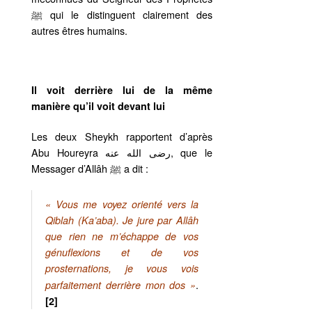
ﷺ qui le distinguent clairement des
autres êtres humains.
Il voit derrière lui de la même
manière qu’il voit devant lui
Les deux Sheykh rapportent d’après
Abu Houreyra رضى الله عنه, que le
Messager d’Allâh ﷺ a dit :
« Vous me voyez orienté vers la
Qiblah (Ka’aba). Je jure par Allâh
que rien ne m’échappe de vos
génuflexions et de vos
prosternations, je vous vois
.
parfaitement derrière mon dos »
[2]