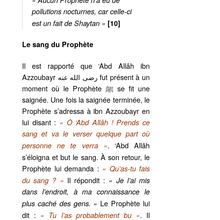
« Aucun Prophète n’a eu de
pollutions nocturnes, car celle-ci
est un fait de Shaytan »
[10]
Le sang du Prophète
Il est rapporté que ‘Abd Allâh ibn
Azzoubayr رضى الله عنه fut présent à un
moment où le Prophète ﷺ se fit une
saignée. Une fois la saignée terminée, le
Prophète s’adressa à ibn Azzoubayr en
lui disant :
« Ô ‘Abd Allâh ! Prends ce
sang et va le verser quelque part où
. ‘Abd Allâh
personne ne te verra »
s’éloigna et but le sang. À son retour, le
Prophète lui demanda :
« Qu’as-tu fais
Il répondit :
du sang ? »
« Je l’ai mis
dans l’endroit, à ma connaissance le
Le Prophète lui
plus caché des gens. »
dit :
. Il
« Tu l’as probablement bu »