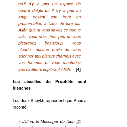
qu’il n’y a pas un espace de
quatre doigts où il n’y a pas un
ange posant son front en
prosternation à Dieu. Je jure par
Allâh que si vous saviez ce que je
sais, vous ririez très peu et vous
pleureriez beaucoup, vous
n’auriez aucune envie de vous
adonner aux plaisirs charnels avec
vos femmes et vous monteriez
aux hauteurs implorant Allâh. »
[4]
Les aisselles du Prophète sont
blanches
Les deux Sheykh rapportent que Anas a
raconté :
« J’ai vu le Messager de Dieu ﷺ