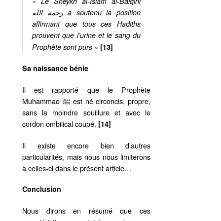
«
Le Sheykh al-Islam al-Balqini
رحمه الله a soutenu la position
affirmant que tous ces Hadiths
prouvent que l’urine et le sang du
Prophète sont purs »
[13]
Sa naissance bénie
Il est rapporté que le Prophète
Muhammad ﷺ est né circoncis, propre,
sans la moindre souillure et avec le
cordon ombilical coupé.
[14]
Il existe encore bien d’autres
particularités, mais nous nous limiterons
à celles-ci dans le présent article…
Conclusion
Nous dirons en résumé que ces