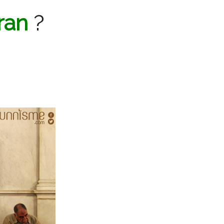
ran
?