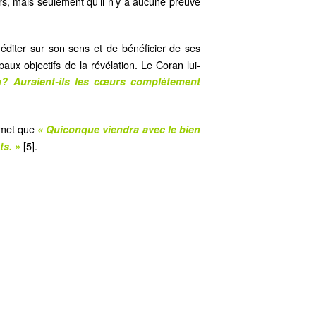
rs, mais seulement qu’il n’y a aucune preuve
diter sur son sens et de bénéficier de ses
aux objectifs de la révélation. Le Coran lui-
n? Auraient-ils les cœurs complètement
omet que
« Quiconque viendra avec le bien
[5].
ts. »