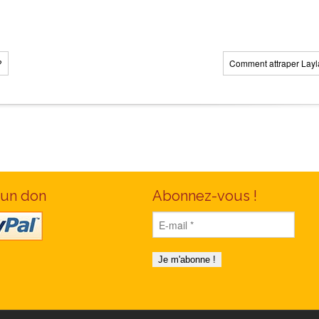
?
Comment attraper Layla
 un don
Abonnez-vous !