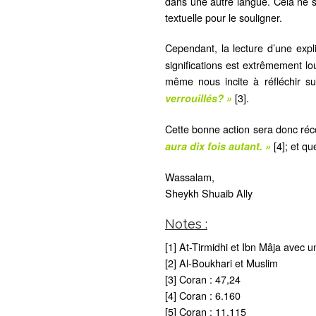
dans une autre langue. Cela ne s
textuelle pour le souligner.
Cependant, la lecture d’une expl
significations est extrêmement lo
même nous incite à réfléchir sur
[3].
verrouillés? »
Cette bonne action sera donc ré
[4]; et q
aura dix fois autant. »
Wassalam,
Sheykh Shuaib Ally
Notes :
[1] At-Tirmidhi et Ibn Mâja avec 
[2] Al-Boukhari et Muslim
[3] Coran : 47,24
[4] Coran : 6.160
[5] Coran : 11.115