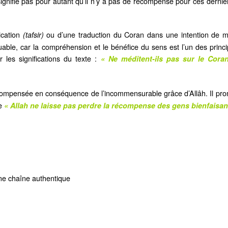
ignifie pas pour autant qu’il n’y a pas de récompense pour ces dernie
ication
ou d’une traduction du Coran dans une intention de mé
(tafsir)
uable, car la compréhension et le bénéfice du sens est l’un des princip
 les significations du texte :
« Ne méditent-ils pas sur le Cora
compensée en conséquence de l’incommensurable grâce d’Allâh. Il pr
ue
« Allah ne laisse pas perdre la récompense des gens bienfaisan
une chaîne authentique