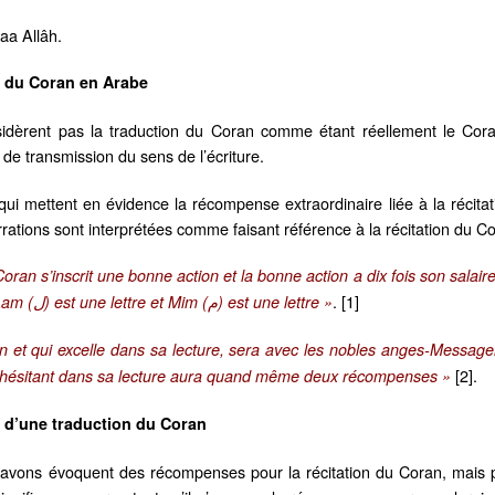
aa Allâh.
n du Coran en Arabe
èrent pas la traduction du Coran comme étant réellement le Coran.
de transmission du sens de l’écriture.
qui mettent en évidence la récompense extraordinaire liée à la récitat
narrations sont interprétées comme faisant référence à la récitation du 
u Coran s’inscrit une bonne action et la bonne action a dix fois son sala
. [1]
lettre, mais Alif (أ) est une lettre, Lam (ل) est une lettre et Mim (م) est une lettre »
an et qui excelle dans sa lecture, sera avec les nobles anges-Messager
[2].
en hésitant dans sa lecture aura quand même deux récompenses »
n d’une traduction du Coran
 avons évoquent des récompenses pour la récitation du Coran, mais p