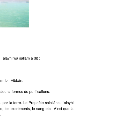
`alayhi wa sallam a dit :
im Ibn Hibbân.
sieurs formes de purifications.
u par la terre. Le Prophète salallâhou `alayhi
e, les excréments, le sang etc.. Ainsi que la
.