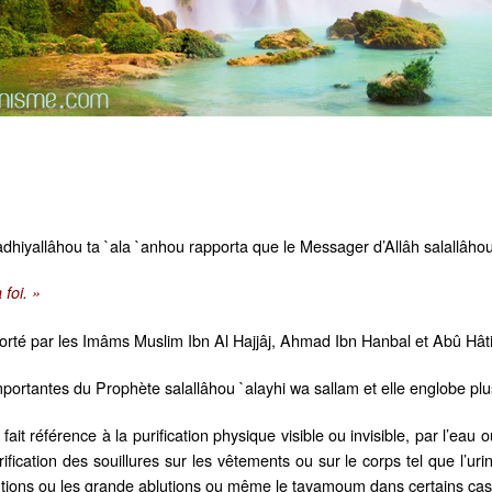
dhiyallâhou ta `ala `anhou rapporta que le Messager d’Allâh salallâhou 
 foi. »
porté par les Imâms Muslim Ibn Al Hajjâj, Ahmad Ibn Hanbal et Abû Hât
importantes du Prophète salallâhou `alayhi wa sallam et elle englobe plu
it référence à la purification physique visible ou invisible, par l’eau o
cation des souillures sur les vêtements ou sur le corps tel que l’urin
ablutions ou les grande ablutions ou même le tayamoum dans certains cas