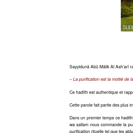
Sayyidunâ Abû Mâlik Al Ash’arî ra
« La purification est la moitié de la
Ce hadîth est authentique et rap
Cette parole fait partie des plus 
Dans un premier temps ce hadith fa
wa sallam nous commande la purifi
purification rituelle tel que les 