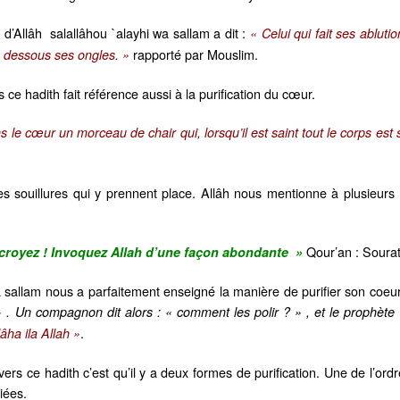
d’Allâh salallâhou `alayhi wa sallam a dit :
« Celui qui fait ses abluti
rapporté par Mouslim.
e dessous ses ongles. »
 ce hadith fait référence aussi à la purification du cœur.
ns le cœur un morceau de chair qui, lorsqu’il est saint tout le corps est 
es souillures qui y prennent place. Allâh nous mentionne à plusieurs
Qour’an : Sourate
 croyez ! Invoquez Allah d’une façon abondante »
 sallam nous a parfaitement enseigné la manière de purifier son coeur
»
. Un compagnon dit alors : « comment les polir ? » , et le prophète s
.
lâha ila Allah »
rs ce hadith c’est qu’il y a deux formes de purification. Une de l’ordre 
iées.