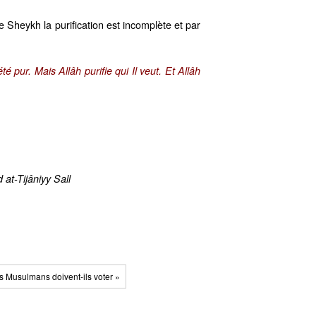
le Sheykh la purification est incomplète et par
 pur. Mais Allâh purifie qui Il veut. Et Allâh
 at-Tijâniyy Sall
es Musulmans doivent-ils voter »