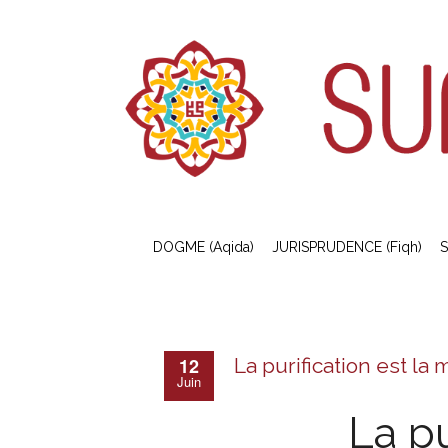
DOGME (Aqida)
JURISPRUDENCE (Fiqh)
S
12
La purification est la m
Juin
La pu