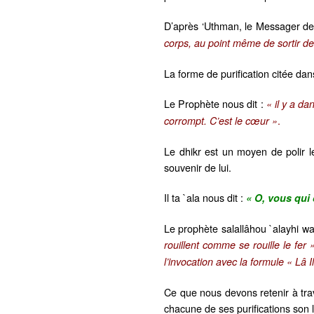
D’après ‘Uthman, le Messager de 
corps, au point même de sortir d
La forme de purification citée dans
Le Prophète nous dit :
« il y a da
.
corrompt. C’est le cœur »
Le dhikr est un moyen de polir l
souvenir de lui.
Il ta `ala nous dit :
« O, vous qui
Le prophète salallâhou `alayhi wa
rouillent comme se rouille le fer 
l’invocation avec la formule « Lâ I
Ce que nous devons retenir à trave
chacune de ses purifications son l