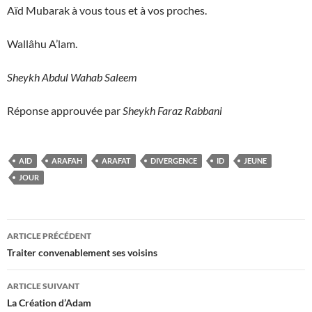
Aïd Mubarak à vous tous et à vos proches.
Wallâhu A’lam.
Sheykh Abdul Wahab Saleem
Réponse approuvée par
Sheykh Faraz Rabbani
AID
ARAFAH
ARAFAT
DIVERGENCE
ID
JEUNE
JOUR
Navigation
ARTICLE PRÉCÉDENT
des
Traiter convenablement ses voisins
articles
ARTICLE SUIVANT
La Création d’Adam