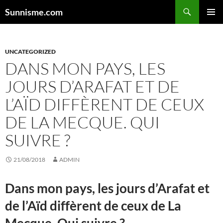
Aller
Sunnisme.com
au
MENU
contenu
PRINCI
UNCATEGORIZED
DANS MON PAYS, LES
JOURS D’ARAFAT ET DE
L’AÏD DIFFÈRENT DE CEUX
DE LA MECQUE. QUI
SUIVRE ?
21/08/2018
ADMIN
Dans mon pays, les jours d’
Arafat
et
de l’
Aïd
diffèrent de ceux de La