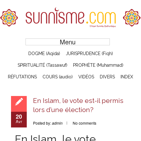
Menu
DOGME (Aqida)
JURISPRUDENCE (Fiqh)
SPIRITUALITÉ (Tassawuf)
PROPHÈTE (Muhammad)
RÉFUTATIONS
COURS (audio)
VIDÉOS
DIVERS
INDEX
En Islam, le vote est-il permis
lors d’une élection?
20
Avr
Posted by:
admin
No comments
En Islam, le vote