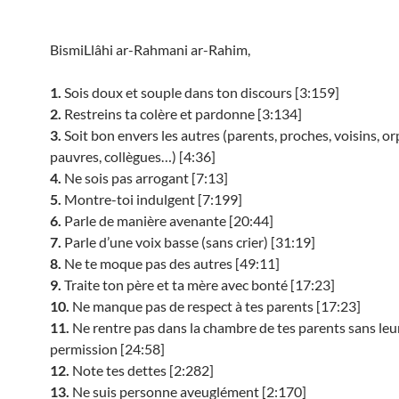
BismiLlâhi ar-Rahmani ar-Rahim,
1.
Sois doux et souple dans ton discours [3:159]
2.
Restreins ta colère et pardonne [3:134]
3.
Soit bon envers les autres (parents, proches, voisins, or
pauvres, collègues…) [4:36]
4.
Ne sois pas arrogant [7:13]
5.
Montre-toi indulgent [7:199]
6.
Parle de manière avenante [20:44]
7.
Parle d’une voix basse (sans crier) [31:19]
8.
Ne te moque pas des autres [49:11]
9.
Traite ton père et ta mère avec bonté [17:23]
10.
Ne manque pas de respect à tes parents [17:23]
11.
Ne rentre pas dans la chambre de tes parents sans leu
permission [24:58]
12.
Note tes dettes [2:282]
13.
Ne suis personne aveuglément [2:170]