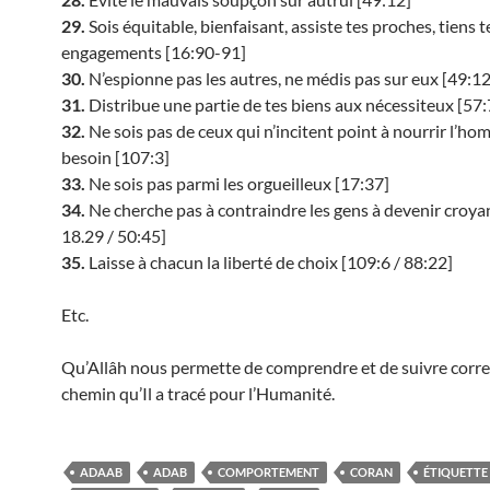
29.
Sois équitable, bienfaisant, assiste tes proches, tiens t
engagements [16:90-91]
30.
N’espionne pas les autres, ne médis pas sur eux [49:12
31.
Distribue une partie de tes biens aux nécessiteux [57:
32.
Ne sois pas de ceux qui n’incitent point à nourrir l’ho
besoin [107:3]
33.
Ne sois pas parmi les orgueilleux [17:37]
34.
Ne cherche pas à contraindre les gens à devenir croyan
18.29 / 50:45]
35.
Laisse à chacun la liberté de choix [109:6 / 88:22]
Etc.
Qu’Allâh nous permette de comprendre et de suivre corr
chemin qu’Il a tracé pour l’Humanité.
ADAAB
ADAB
COMPORTEMENT
CORAN
ÉTIQUETTE