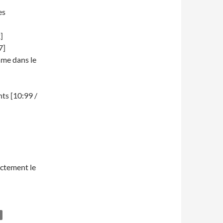
es
]
7]
mme dans le
ts [10:99 /
ectement le