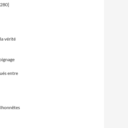
:280]
la vérité
moignage
bués entre
malhonnêtes