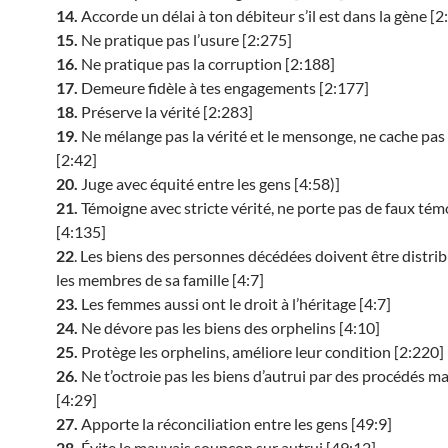
14.
Accorde un délai à ton débiteur s’il est dans la gène [2
15.
Ne pratique pas l’usure [2:275]
16.
Ne pratique pas la corruption [2:188]
17.
Demeure fidèle à tes engagements [2:177]
18.
Préserve la vérité [2:283]
19.
Ne mélange pas la vérité et le mensonge, ne cache pas 
[2:42]
20.
Juge avec équité entre les gens [4:58)]
21.
Témoigne avec stricte vérité, ne porte pas de faux té
[4:135]
22
. Les biens des personnes décédées doivent être distri
les membres de sa famille [4:7]
23.
Les femmes aussi ont le droit à l’héritage [4:7]
24.
Ne dévore pas les biens des orphelins [4:10]
25.
Protège les orphelins, améliore leur condition [2:220]
26.
Ne t’octroie pas les biens d’autrui par des procédés 
[4:29]
27.
Apporte la réconciliation entre les gens [49:9]
28.
Évite le mauvais soupçon sur autrui [49:12]