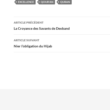
EXCELLENCE
QOUR'AN
QURAN
Navigation
ARTICLE PRÉCÉDENT
des
La Croyance des Savants de Deoband
articles
ARTICLE SUIVANT
Nier l’obligation du Hijab