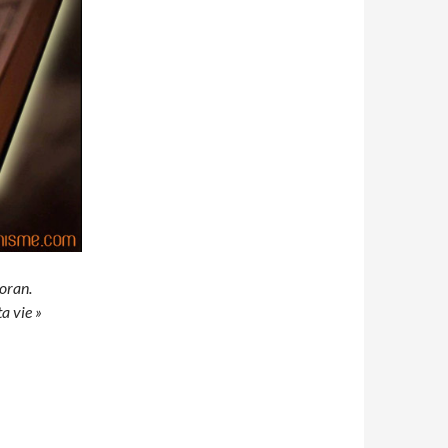
oran.
a vie »