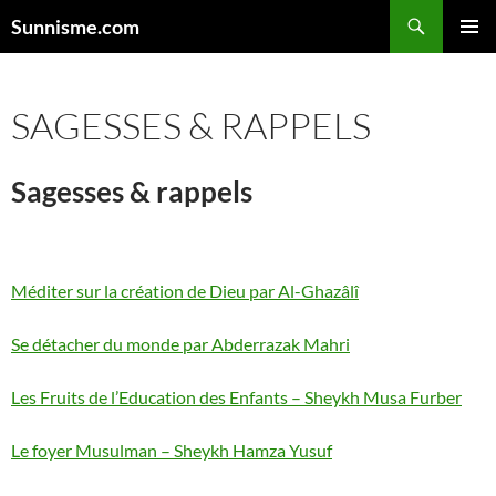
Aller
Sunnisme.com
au
MENU
contenu
PRINCI
SAGESSES & RAPPELS
Sagesses & rappels
Méditer sur la création de Dieu par Al-Ghazâlî
Se détacher du monde par Abderrazak Mahri
Les Fruits de l’Education des Enfants – Sheykh Musa Furber
Le foyer Musulman – Sheykh Hamza Yusuf