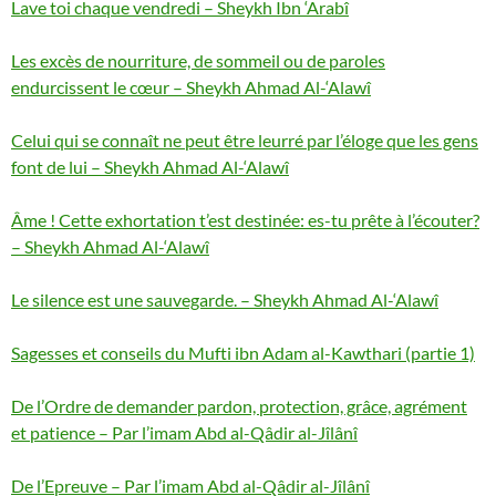
Lave toi chaque vendredi – Sheykh Ibn ‘Arabî
Les excès de nourriture, de sommeil ou de paroles
endurcissent le cœur – Sheykh Ahmad Al-‘Alawî
Celui qui se connaît ne peut être leurré par l’éloge que les gens
font de lui – Sheykh Ahmad Al-‘Alawî
Âme ! Cette exhortation t’est destinée: es-tu prête à l’écouter?
– Sheykh Ahmad Al-‘Alawî
Le silence est une sauvegarde. – Sheykh Ahmad Al-‘Alawî
Sagesses et conseils du Mufti ibn Adam al-Kawthari (partie 1)
De l’Ordre de demander pardon, protection, grâce, agrément
et patience – Par l’imam Abd al-Qâdir al-Jîlânî
De l’Epreuve – Par l’imam Abd al-Qâdir al-Jîlânî