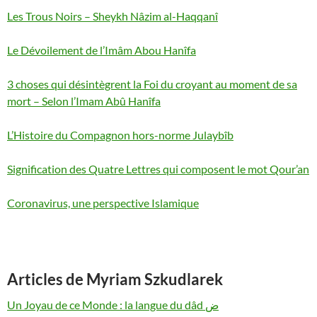
Les Trous Noirs – Sheykh Nâzim al-Haqqanî
Le Dévoilement de l’Imâm Abou Hanîfa
3 choses qui désintègrent la Foi du croyant au moment de sa
mort – Selon l’Imam Abû Hanîfa
L’Histoire du Compagnon hors-norme Julaybîb
Signification des Quatre Lettres qui composent le mot Qour’an
Coronavirus, une perspective Islamique
Articles de Myriam Szkudlarek
Un Joyau de ce Monde : la langue du dâd ض