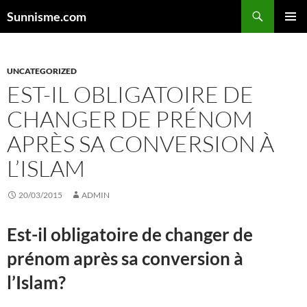
Aller
Sunnisme.com
au
MENU
contenu
PRINCI
UNCATEGORIZED
EST-IL OBLIGATOIRE DE
CHANGER DE PRÉNOM
APRÈS SA CONVERSION À
L’ISLAM
20/03/2015
ADMIN
Est-il obligatoire de changer de
prénom après sa conversion à
l’
Islam
?