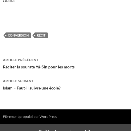
Alana
CONVERSION
RÉCIT
Navigation
ARTICLE PRÉCÉDENT
des
Réciter la sourate Yâ-Sîn pour les morts
articles
ARTICLE SUIVANT
Islam – Faut-il suivre une école?
Fièrement propulsé par WordPress