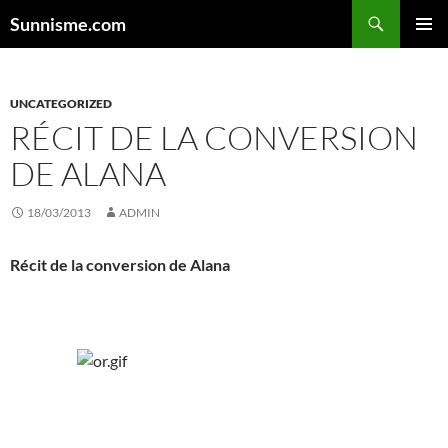
Aller
Sunnisme.com
au
MENU
contenu
PRINCI
UNCATEGORIZED
RÉCIT DE LA CONVERSION
DE ALANA
18/03/2013
ADMIN
Récit de la conversion de
Alana