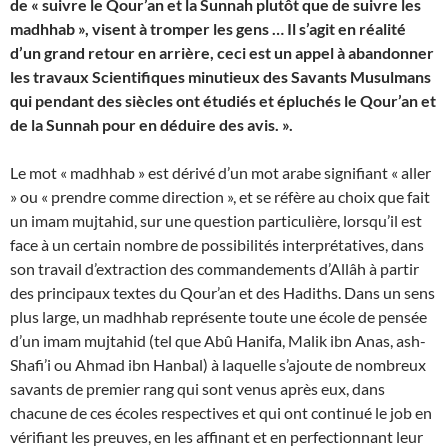
de « suivre le Qour’an et la Sunnah plutôt que de suivre les
madhhab », visent à tromper les gens … Il s’agit en réalité
d’un grand retour en arrière, ceci est un appel à abandonner
les travaux Scientifiques minutieux des Savants Musulmans
qui pendant des siècles ont étudiés et épluchés le Qour’an et
de la Sunnah pour en déduire des avis. ».
Le mot « madhhab » est dérivé d’un mot arabe signifiant « aller
» ou « prendre comme direction », et se réfère au choix que fait
un imam mujtahid, sur une question particulière, lorsqu’il est
face à un certain nombre de possibilités interprétatives, dans
son travail d’extraction des commandements d’Allâh à partir
des principaux textes du Qour’an et des Hadiths. Dans un sens
plus large, un madhhab représente toute une école de pensée
d’un imam mujtahid (tel que Abû Hanifa, Malik ibn Anas, ash-
Shafi’i ou Ahmad ibn Hanbal) à laquelle s’ajoute de nombreux
savants de premier rang qui sont venus après eux, dans
chacune de ces écoles respectives et qui ont continué le job en
vérifiant les preuves, en les affinant et en perfectionnant leur