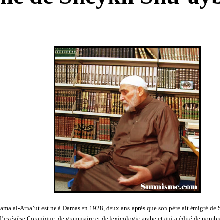
a al-Arna’ut est né à Damas en 1928, deux ans après que son père ait émigré de Shk
 d’exégèse Coranique, de grammaire et de lexicologie arabe et qui a édité de nombr