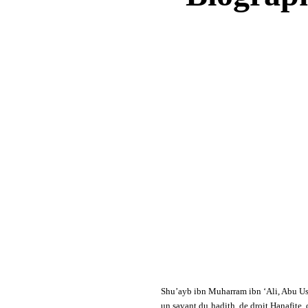
Shu’ayb ibn Muharram ibn ‘Ali, Abu Usam
un savant du hadith, de droit Hanafite,