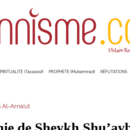
PIRITUALITÉ (Tassawuf)
PROPHÈTE (Muhammad)
RÉFUTATIONS
 Al-Arna’ut
hie de Sheykh Shu’ay