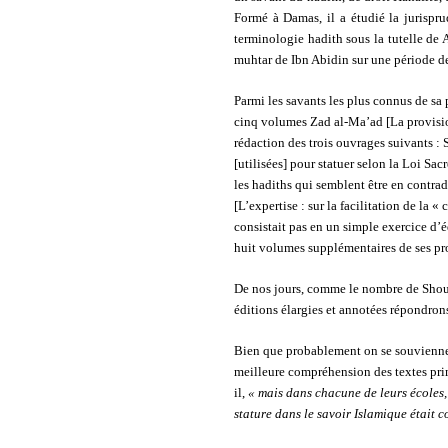
Formé à Damas, il a étudié la jurispr
terminologie hadith sous la tutelle de 
muhtar de Ibn Abidin sur une période d
Parmi les savants les plus connus de sa p
cinq volumes Zad al-Ma’ad [La provision
rédaction des trois ouvrages suivants :
[utilisées] pour statuer selon la Loi S
les hadiths qui semblent être en contrad
[L’expertise : sur la facilitation de la
consistait pas en un simple exercice d’
huit volumes supplémentaires de ses pr
De nos jours, comme le nombre de Shouyo
éditions élargies et annotées répondron
Bien que probablement on se souvienne d
meilleure compréhension des textes prim
il,
« mais dans chacune de leurs écoles, 
stature dans le savoir Islamique était