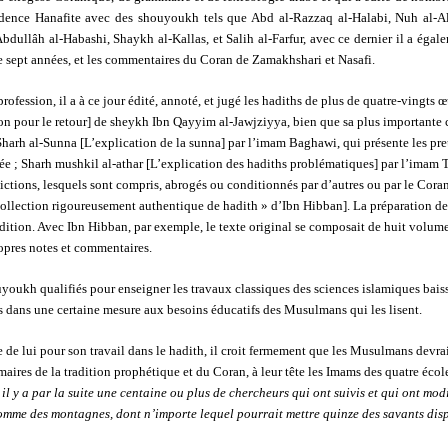
udence Hanafite avec des shouyoukh tels que Abd al-Razzaq al-Halabi, Nuh al-Alb
Abdullâh al-Habashi, Shaykh al-Kallas, et Salih al-Farfur, avec ce dernier il a éga
e sept années, et les commentaires du Coran de Zamakhshari et Nasafi.
rofession, il a à ce jour édité, annoté, et jugé les hadiths de plus de quatre-vingts 
 pour le retour] de sheykh Ibn Qayyim al-Jawjziyya, bien que sa plus importante c
 Sharh al-Sunna [L’explication de la sunna] par l’imam Baghawi, qui présente les pre
acrée ; Sharh mushkil al-athar [L’explication des hadiths problématiques] par l’ima
ictions, lesquels sont compris, abrogés ou conditionnés par d’autres ou par le Coran 
 « collection rigoureusement authentique de hadith » d’Ibn Hibban]. La préparation d
édition. Avec Ibn Hibban, par exemple, le texte original se composait de huit volum
opres notes et commentaires.
ukh qualifiés pour enseigner les travaux classiques des sciences islamiques baiss
s dans une certaine mesure aux besoins éducatifs des Musulmans qui les lisent.
e lui pour son travail dans le hadith, il croit fermement que les Musulmans devraie
aires de la tradition prophétique et du Coran, à leur tête les Imams des quatre écol
il y a par la suite une centaine ou plus de chercheurs qui ont suivis et qui ont mod
 comme des montagnes, dont n’importe lequel pourrait mettre quinze des savants di