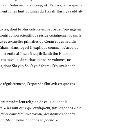
ani, Sulayman al-Ghawji, et d’autres, ainsi que la
lement lu les huit volumes du Hanafi Hashiya radd al-
œuvres, dont le plus célèbre est peut-être l’ouvrage en
ontribution scientifique réside certainement dans la
uves textuelles primaires du Coran et des hadiths
m Tahawi, dans lequel il explique comment s’accorde
; et enfin al-Ihsan fi taqrib Sahih ibn Hibban
e ces travaux, dont chacun a seize volumes, ne
es, dont Sheykh Shu’ayb à fourni l’équivalent de
e régulièrement, l’espoir de Shu’ayb est que ces
nt prendre leur religion de ceux qui ont la
es.
« Ils sont ceux qui expliquent, pas les papes »
dit-
ifié et complété leur travail, des hommes dont la
sponible aujourd’hui dans sa poche. »