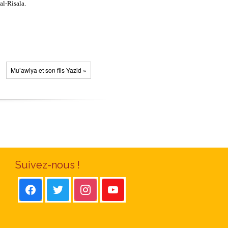
al-Risala.
Mu’awiya et son fils Yazid »
Suivez-nous !