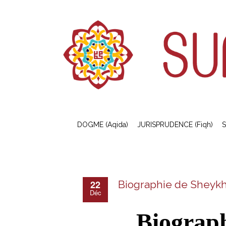
DOGME (Aqida)
JURISPRUDENCE (Fiqh)
S
22
Biographie de Sheykh
Déc
Biograp