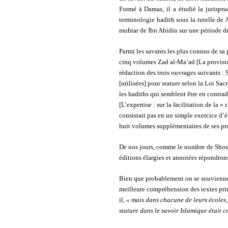
Formé à Damas, il a étudié la jurispr
terminologie hadith sous la tutelle de 
muhtar de Ibn Abidin sur une période d
Parmi les savants les plus connus de sa p
cinq volumes Zad al-Ma’ad [La provision
rédaction des trois ouvrages suivants :
[utilisées] pour statuer selon la Loi S
les hadiths qui semblent être en contrad
[L’expertise : sur la facilitation de la
consistait pas en un simple exercice d’
huit volumes supplémentaires de ses pr
De nos jours, comme le nombre de Shouyo
éditions élargies et annotées répondron
Bien que probablement on se souvienne d
meilleure compréhension des textes prim
il,
« mais dans chacune de leurs écoles, 
stature dans le savoir Islamique était