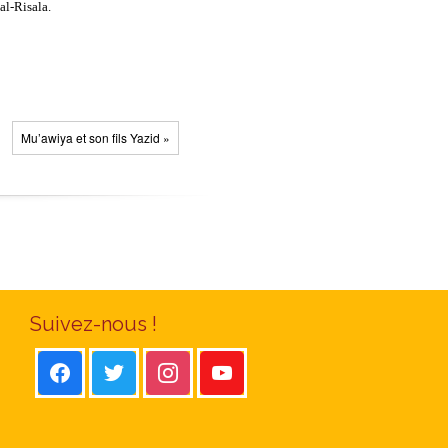
al-Risala.
Mu’awiya et son fils Yazid »
Suivez-nous !