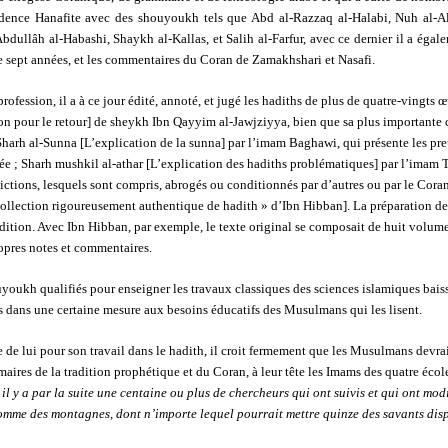
udence Hanafite avec des shouyoukh tels que Abd al-Razzaq al-Halabi, Nuh al-Alb
Abdullâh al-Habashi, Shaykh al-Kallas, et Salih al-Farfur, avec ce dernier il a éga
e sept années, et les commentaires du Coran de Zamakhshari et Nasafi.
rofession, il a à ce jour édité, annoté, et jugé les hadiths de plus de quatre-vingts 
 pour le retour] de sheykh Ibn Qayyim al-Jawjziyya, bien que sa plus importante c
 Sharh al-Sunna [L’explication de la sunna] par l’imam Baghawi, qui présente les pre
acrée ; Sharh mushkil al-athar [L’explication des hadiths problématiques] par l’ima
ictions, lesquels sont compris, abrogés ou conditionnés par d’autres ou par le Coran 
 « collection rigoureusement authentique de hadith » d’Ibn Hibban]. La préparation d
édition. Avec Ibn Hibban, par exemple, le texte original se composait de huit volum
opres notes et commentaires.
ukh qualifiés pour enseigner les travaux classiques des sciences islamiques baiss
s dans une certaine mesure aux besoins éducatifs des Musulmans qui les lisent.
e lui pour son travail dans le hadith, il croit fermement que les Musulmans devraie
aires de la tradition prophétique et du Coran, à leur tête les Imams des quatre écol
il y a par la suite une centaine ou plus de chercheurs qui ont suivis et qui ont mod
 comme des montagnes, dont n’importe lequel pourrait mettre quinze des savants di