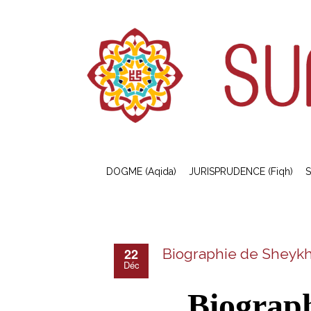
DOGME (Aqida)
JURISPRUDENCE (Fiqh)
S
22
Biographie de Sheykh
Déc
Biograp