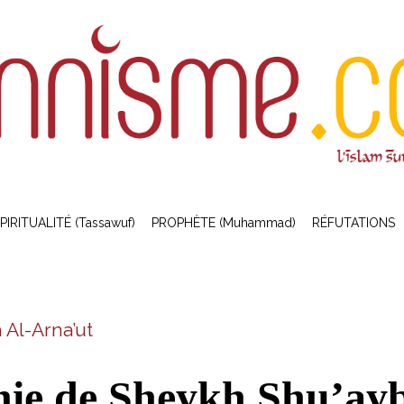
PIRITUALITÉ (Tassawuf)
PROPHÈTE (Muhammad)
RÉFUTATIONS
 Al-Arna’ut
hie de Sheykh Shu’ay