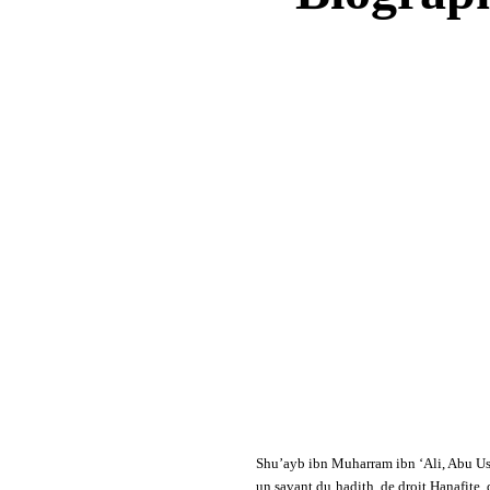
Shu’ayb ibn Muharram ibn ‘Ali, Abu Usam
un savant du hadith, de droit Hanafite,