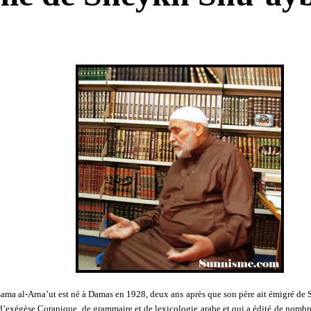
a al-Arna’ut est né à Damas en 1928, deux ans après que son père ait émigré de Shk
 d’exégèse Coranique, de grammaire et de lexicologie arabe et qui a édité de nombr