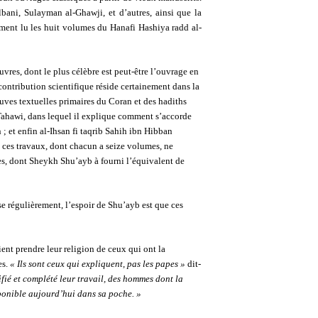
ani, Sulayman al-Ghawji, et d’autres, ainsi que la
lement lu les huit volumes du Hanafi Hashiya radd al-
œuvres, dont le plus célèbre est peut-être l’ouvrage en
ontribution scientifique réside certainement dans la
uves textuelles primaires du Coran et des hadiths
m Tahawi, dans lequel il explique comment s’accorde
; et enfin al-Ihsan fi taqrib Sahih ibn Hibban
e ces travaux, dont chacun a seize volumes, ne
es, dont Sheykh Shu’ayb à fourni l’équivalent de
e régulièrement, l’espoir de Shu’ayb est que ces
nt prendre leur religion de ceux qui ont la
es.
« Ils sont ceux qui expliquent, pas les papes »
dit-
ifié et complété leur travail, des hommes dont la
sponible aujourd’hui dans sa poche. »