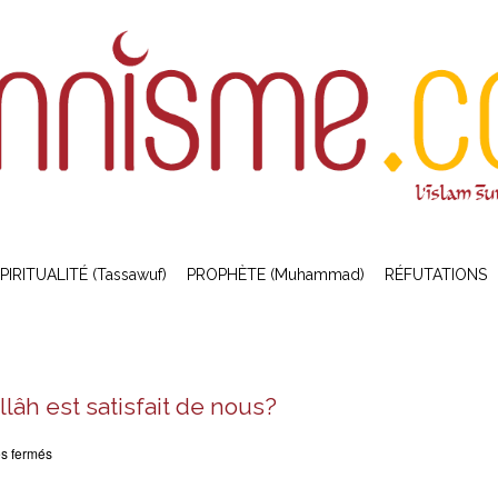
PIRITUALITÉ (Tassawuf)
PROPHÈTE (Muhammad)
RÉFUTATIONS
lâh est satisfait de nous?
sur
s fermés
Comment
savoir
si