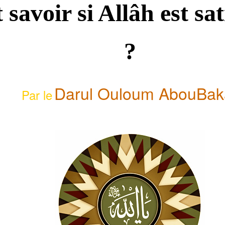
Allâh
avoir si Allâh est sat
est
satisfait
de
nous?
?
Darul Ouloum AbouBak
Par le