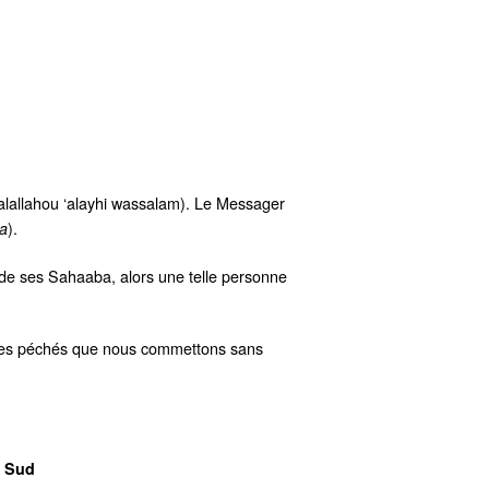
(salallahou ‘alayhi wassalam). Le Messager
).
a
 de ses Sahaaba, alors une telle personne
t les péchés que nous commettons sans
u Sud