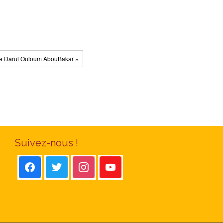
 le Darul Ouloum AbouBakar »
Suivez-nous !