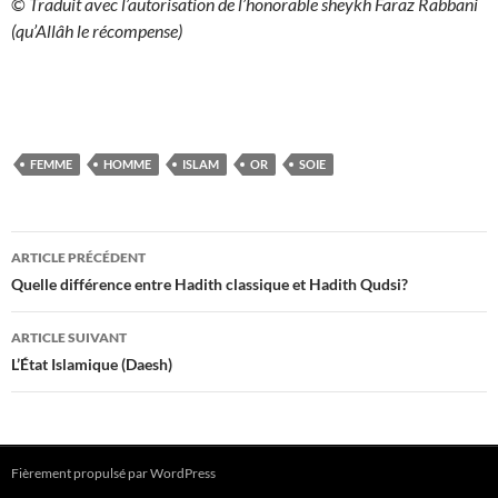
©
Traduit avec l’autorisation de l’honorable sheykh Faraz Rabbani
(qu’Allâh le récompense)
FEMME
HOMME
ISLAM
OR
SOIE
Navigation
ARTICLE PRÉCÉDENT
des
Quelle différence entre Hadith classique et Hadith Qudsi?
articles
ARTICLE SUIVANT
L’État Islamique (Daesh)
Fièrement propulsé par WordPress