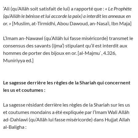
‘Ali (qu’Allâh soit satisfait de lui) a rapporté que :
« Le Prophète
(qu’Allâh le bénisse et lui accorde la paix) a interdit les anneaux en
or. »
[Muslim, at-Tirmidhi, Abou Dawoud, an-Nasa’i, Ibn Maja]
L’Imam an-Nawawi (qu’Allâh lui fasse miséricorde) transmet le
consensus des savants (ijma’) stipulant qu’il est interdit aux
hommes de porter des bijoux en or. [al-Majmu`, 4.326,
Muniriyya ed.]
Le sagesse derrière les règles de la Shariah qui concernent
les us et coutumes :
La sagesse résidant derrière les règles de la Shariah sur les us
et coutumes mondains a été expliquée par l’Imam Wali Allâh
ad-Dahlawi (qu’Allâh lui fasse miséricorde) dans Hujjat Allah
al-Baligha :