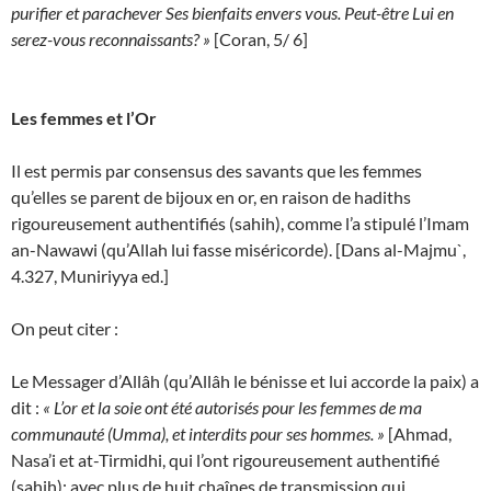
purifier et parachever Ses bienfaits envers vous. Peut-être Lui en
serez-vous reconnaissants? »
[Coran, 5/ 6]
Les femmes et l’Or
Il est permis par consensus des savants que les femmes
qu’elles se parent de bijoux en or, en raison de hadiths
rigoureusement authentifiés (sahih), comme l’a stipulé l’Imam
an-Nawawi (qu’Allah lui fasse miséricorde). [Dans al-Majmu`,
4.327, Muniriyya ed.]
On peut citer :
Le Messager d’Allâh (qu’Allâh le bénisse et lui accorde la paix) a
dit :
« L’or et la soie ont été autorisés pour les femmes de ma
communauté (Umma), et interdits pour ses hommes. »
[Ahmad,
Nasa’i et at-Tirmidhi, qui l’ont rigoureusement authentifié
(sahih); avec plus de huit chaînes de transmission qui