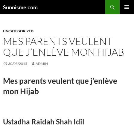
Aller
Sunnisme.com
au
MENU
contenu
PRINCI
UNCATEGORIZED
MES PARENTS VEULENT
QUE J’ENLÈVE MON HIJAB
30/03/2015
ADMIN
Mes parents veulent que j’enlève
mon
Hijab
Ustadha Raidah Shah Idil