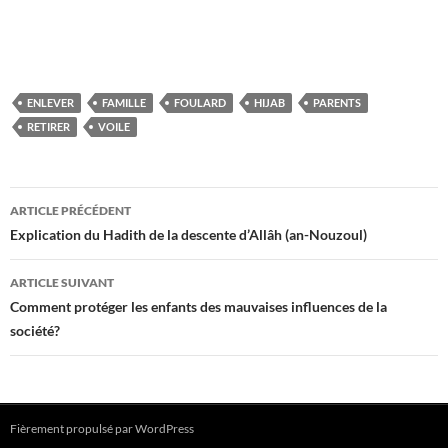
ENLEVER
FAMILLE
FOULARD
HIJAB
PARENTS
RETIRER
VOILE
Navigation
ARTICLE PRÉCÉDENT
des
Explication du Hadith de la descente d’Allâh (an-Nouzoul)
articles
ARTICLE SUIVANT
Comment protéger les enfants des mauvaises influences de la
société?
Fièrement propulsé par WordPress