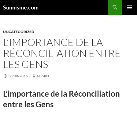
Aller
Sunnisme.com
au
MENU
contenu
PRINCI
UNCATEGORIZED
L’IMPORTANCE DE LA
RÉCONCILIATION ENTRE
LES GENS
30/08/2016
ADMIN
L’importance de la Réconciliation
entre les Gens