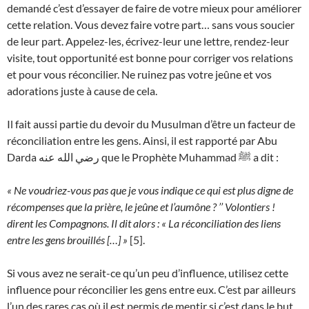
demandé c’est d’essayer de faire de votre mieux pour améliorer
cette relation. Vous devez faire votre part… sans vous soucier
de leur part. Appelez-les, écrivez-leur une lettre, rendez-leur
visite, tout opportunité est bonne pour corriger vos relations
et pour vous réconcilier. Ne ruinez pas votre jeûne et vos
adorations juste à cause de cela.
Il fait aussi partie du devoir du Musulman d’être un facteur de
réconciliation entre les gens. Ainsi, il est rapporté par Abu
Darda رضي الله عنه que le Prophète Muhammad ﷺ a dit :
« Ne voudriez-vous pas que je vous indique ce qui est plus digne de
récompenses que la prière, le jeûne et l’aumône ? ’’ Volontiers !
dirent les Compagnons. Il dit alors : « La réconciliation des liens
entre les gens brouillés […] »
[5].
Si vous avez ne serait-ce qu’un peu d’influence, utilisez cette
influence pour réconcilier les gens entre eux. C’est par ailleurs
l’un des rares cas où il est permis de mentir si c’est dans le but