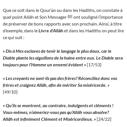
Que ce soit dans le Qour’an ou dans les Hadiths, on constate à
quel point Allâh et Son Messager ﷺ ont souligné l’importance
de préserver de bons rapports avec son prochain. Ainsi, à titre
d’exemple, dans le
Livre d’Allâh
et dans les
Hadiths
on peut lire
ce qui suit :
« Dis à Mes esclaves de tenir le langage le plus doux, car le
Diable plante les aiguillons de la haine entre eux. Le Diable sera
toujours pour l’Homme un ennemi évident »
[17/53]
« Les croyants ne sont-ils pas des frères? Réconciliez donc vos
frères et craignez Allâh, afin de mériter Sa miséricorde. »
[49/10]
« Qu’ils se montrent, au contraire, indulgents et cléments !
Vous-mêmes, n’aimeriez-vous pas qu’Allâh vous absolve?
Allâh est infiniment Clément et Miséricordieux.
»
[24/22]