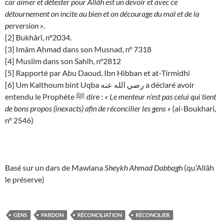
car aimer et détester pour Allâh est un devoir et avec ce
détournement on incite au bien et on décourage du mal et de la
perversion »
.
[2] Bukhârî, n°2034.
[3] Imâm Ahmad dans son Musnad, n° 7318
[4] Muslim dans son Sahîh, n°2812
[5] Rapporté par Abu Daoud, Ibn Hibban et at-Tirmidhi
[6] Um Kalthoum bint Uqba رضي الله عنه a déclaré avoir
entendu le Prophète ﷺ dire :
« Le menteur n’est pas celui qui tient
de bons propos (inexacts) afin de réconcilier les gens »
(al-Boukhari,
n° 2546)
Basé sur un dars de Mawlana
Sheykh Ahmad Dabbagh
(qu’Allâh
le préserve)
GENS
PARDON
RÉCONCILIATION
RÉCONCILIER