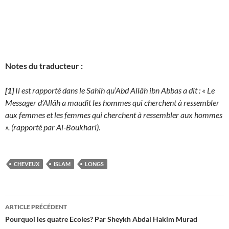
Notes du traducteur :
[1]
Il est rapporté dans le Sahih qu’Abd Allâh ibn Abbas a dit : « Le
Messager d’Allâh a maudit les hommes qui cherchent à ressembler
aux femmes et les femmes qui cherchent à ressembler aux hommes
». (rapporté par Al-Boukhari).
CHEVEUX
ISLAM
LONGS
Navigation
ARTICLE PRÉCÉDENT
des
Pourquoi les quatre Ecoles? Par Sheykh Abdal Hakim Murad