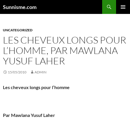
Aller
Sunnisme.com
au
MENU
contenu
PRINCI
UNCATEGORIZED
LES CHEVEUX LONGS POUR
L’HOMME, PAR MAWLANA
YUSUF LAHER
15/05/2010
ADMIN
Les cheveux longs pour l’homme
Par Mawlana
Yusuf Laher