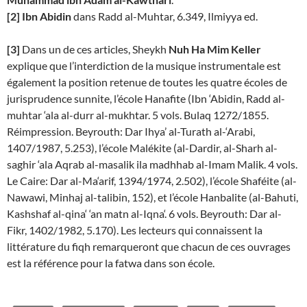
[2]
Ibn Abidin
dans Radd al-Muhtar
, 6.349, Ilmiyya ed.
[3]
Dans un de ces articles, Sheykh
Nuh Ha Mim Keller
explique que l’interdiction de la musique instrumentale est
également la position retenue de toutes les quatre écoles de
jurisprudence sunnite, l’école Hanafite (Ibn ‘Abidin, Radd al-
muhtar ‘ala al-durr al-mukhtar. 5 vols. Bulaq 1272/1855.
Réimpression. Beyrouth: Dar Ihya’ al-Turath al-‘Arabi,
1407/1987, 5.253), l’école Malékite (al-Dardir, al-Sharh al-
saghir ‘ala Aqrab al-masalik ila madhhab al-Imam Malik. 4 vols.
Le Caire: Dar al-Ma‘arif, 1394/1974, 2.502), l’école Shaféite (al-
Nawawi, Minhaj al-talibin, 152), et l’école Hanbalite (al-Bahuti,
Kashshaf al-qina‘ ‘an matn al-Iqna‘. 6 vols. Beyrouth: Dar al-
Fikr, 1402/1982, 5.170). Les lecteurs qui connaissent la
littérature du fiqh remarqueront que chacun de ces ouvrages
est la référence pour la fatwa dans son école.