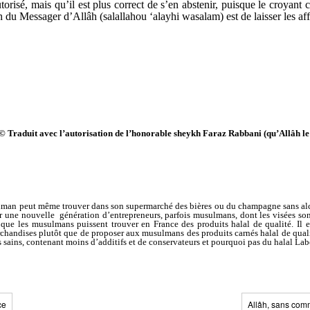
torisé, mais qu’il est plus correct de s’en abstenir, puisque le croyant
h du Messager d’Allâh (salallahou ‘alayhi wasalam) est de laisser les af
© Traduit avec l’autorisation de l’honorable sheykh Faraz Rabbani (qu’Allâh l
an peut même trouver dans son supermarché des bières ou du champagne sans alcoo
r une nouvelle génération d’entrepreneurs, parfois musulmans, dont les visées sont
 que les musulmans puissent trouver en France des produits halal de qualité. Il es
archandises plutôt que de proposer aux musulmans des produits carnés halal de quali
us sains, contenant moins d’additifs et de conservateurs et pourquoi pas du halal La
ce
Allâh, sans com