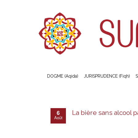
DOGME (Aqida)
JURISPRUDENCE (Fiqh)
S
6
La bière sans alcool 
Août