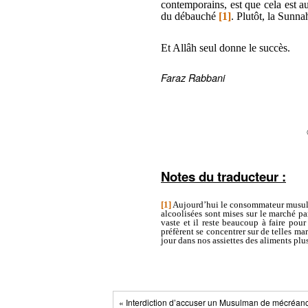
contemporains, est que cela est au
du débauché
[1]
. Plutôt, la Sunna
Et Allâh seul donne le succès.
Faraz Rabbani
Notes du traducteur :
[1]
Aujourd’hui le consommateur musulm
alcoolisées sont mises sur le marché pa
vaste et il reste beaucoup à faire pour
préfèrent se concentrer sur de telles m
jour dans nos assiettes des aliments pl
« Interdiction d’accuser un Musulman de mécréan