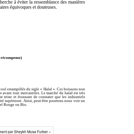
 cherche à éviter la ressemblance des manières
faires équivoques et douteuses.
e récompense)
l estampillés du sigle « Halal ». Ces boissons non
 avant tout mercantiles. Le marché du halal est très
t triste et étonnant de constater que les industriels
té supérieure. Ainsi, peut-être pourrons nous voir un
bel Rouge ou Bio.
ment par Sheykh Musa Furber »