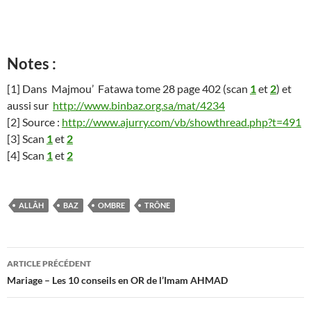
Notes :
[1] Dans Majmou’ Fatawa tome 28 page 402 (scan
1
et
2
) et
aussi sur
http://www.binbaz.org.sa/mat/4234
[2] Source :
http://www.ajurry.com/vb/showthread.php?t=491
[3] Scan
1
et
2
[4] Scan
1
et
2
ALLÂH
BAZ
OMBRE
TRÔNE
Navigation
ARTICLE PRÉCÉDENT
des
Mariage – Les 10 conseils en OR de l’Imam AHMAD
articles