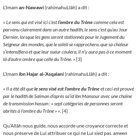
L’Imam
an-Nawawi
(rahimahuLlâh) a dit :
« Le sens qui est visé ici c’est
l’ombre du Trône
comme cela est
parvenu clairement dans un autre hadith, le sens c’est qu’au Jour
Dernier, lorsque les gens seront stationnés pour le Jugement du
Seigneur des mondes, que le soleil se rapprochera, que sa chaleur
s’intensifiera et que leur sueur coulera, il n’y aura pas à ce moment
là d’autre ombre que celle du Trône. »
[3]
L’Imam
ibn Hajar al-‘Asqalani
(rahimahuLlâh) a dit :
« Il a été dit que
le sens visé est l’ombre du Trône
et ceci est prouvé
par le hadith de Salman d’après sa’id ibn Mansour avec une chaîne
de transmission hassan : « sept catégories de personnes seront
abrités à l’ombre du Trône » »
. [4]
Qu’Allâh nous guide, nous accorde une croyance correcte et
nous préserve de Lui attribuer ce qui ne Lui sied pas. ameen