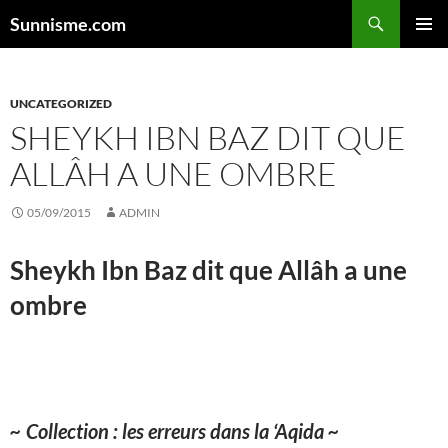
Aller
Sunnisme.com
au
MENU
contenu
PRINCI
UNCATEGORIZED
SHEYKH IBN BAZ DIT QUE
ALLÂH A UNE OMBRE
05/09/2015
ADMIN
Sheykh Ibn Baz dit que Allâh a une
ombre
~ Collection : les erreurs dans la ‘Aqida ~