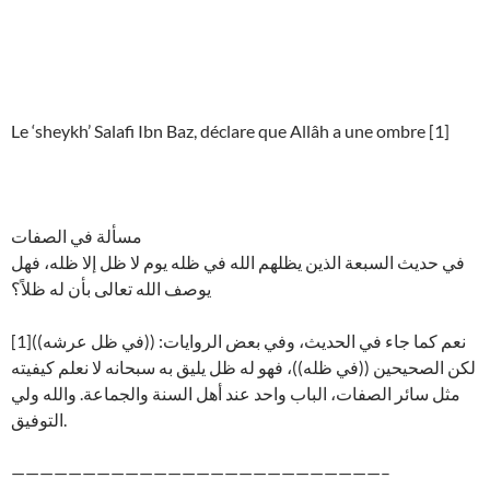
Le ‘sheykh’ Salafi Ibn Baz, déclare que Allâh a une ombre [1]
مسألة في الصفات
في حديث السبعة الذين يظلهم الله في ظله يوم لا ظل إلا ظله، فهل
يوصف الله تعالى بأن له ظلاً؟
نعم كما جاء في الحديث، وفي بعض الروايات: ((في ظل عرشه))[1]
لكن الصحيحين ((في ظله))، فهو له ظل يليق به سبحانه لا نعلم كيفيته
مثل سائر الصفات، الباب واحد عند أهل السنة والجماعة. والله ولي
التوفيق.
——————————————————————————–