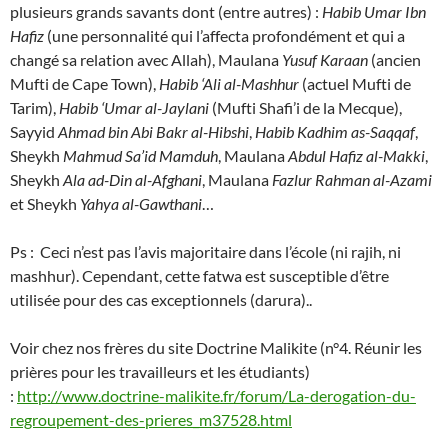
plusieurs grands savants dont (entre autres) :
Habib Umar Ibn
Hafiz
(une personnalité qui l’affecta profondément et qui a
changé sa relation avec Allah), Maulana
Yusuf Karaan
(ancien
Mufti de Cape Town),
Habib ‘Ali al-Mashhur
(actuel Mufti de
Tarim),
Habib ‘Umar al-Jaylani
(Mufti Shafi’i de la Mecque),
Sayyid
Ahmad bin Abi Bakr al-Hibshi
,
Habib Kadhim as-Saqqaf
,
Sheykh
Mahmud Sa’id Mamduh
, Maulana
Abdul Hafiz al-Makki
,
Sheykh
Ala ad-Din al-Afghani
, Maulana
Fazlur Rahman al-Azami
et Sheykh
Yahya al-Gawthani
…
Ps : Ceci n’est pas l’avis majoritaire dans l’école (ni rajih, ni
mashhur). Cependant, cette fatwa est susceptible d’être
utilisée pour des cas exceptionnels (darura)..
Voir chez nos frères du site Doctrine Malikite (n°4. Réunir les
prières pour les travailleurs et les étudiants)
:
http://www.doctrine-malikite.fr/forum/La-derogation-du-
regroupement-des-prieres_m37528.html