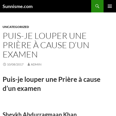
Aller
Sunnisme.com
au
MENU
contenu
PRINCI
UNCATEGORIZED
PUIS-JE LOUPER UNE
PRIÈRE À CAUSE D’UN
EXAMEN
10/08/2017
ADMIN
Puis-je louper une Prière à cause
d’un examen
Sheykh Abdurragmaan Khan