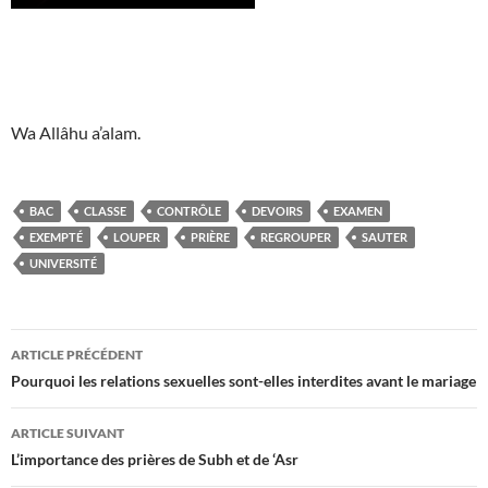
Wa Allâhu a’alam.
BAC
CLASSE
CONTRÔLE
DEVOIRS
EXAMEN
EXEMPTÉ
LOUPER
PRIÈRE
REGROUPER
SAUTER
UNIVERSITÉ
Navigation
ARTICLE PRÉCÉDENT
des
Pourquoi les relations sexuelles sont-elles interdites avant le mariage
articles
ARTICLE SUIVANT
L’importance des prières de Subh et de ‘Asr