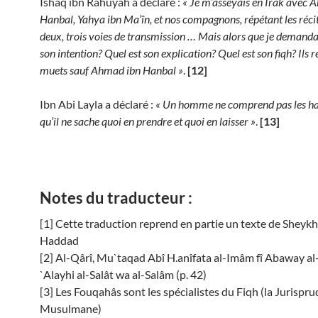
Ishaq ibn Râhûyah a déclaré :
« Je m’asseyais en Irak avec 
Hanbal, Yahya ibn Ma’în, et nos compagnons, répétant les récit
deux, trois voies de transmission … Mais alors que je demandai
son intention? Quel est son explication? Quel est son fiqh? Ils r
muets sauf Ahmad ibn Hanbal »
.
[12]
Ibn Abi Layla a déclaré :
« Un homme ne comprend pas les ha
qu’il ne sache quoi en prendre et quoi en laisser »
.
[13]
Notes du traducteur :
[1] Cette traduction reprend en partie un texte de Sheykh
Haddad
[2] Al-Qârî, Mu`taqad Abî H.anîfata al-Imâm fî Abaway al
`Alayhi al-Salât wa al-Salâm (p. 42)
[3] Les Fouqahâs sont les spécialistes du Fiqh (la Jurispr
Musulmane)