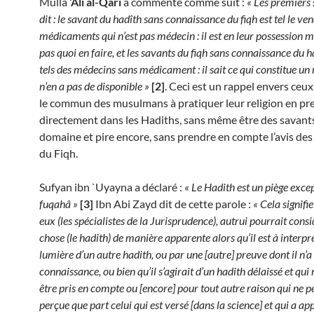
Mullâ
‘Alî al-Qarî
a commenté comme suit :
« Les premiers
dit : le savant du hadîth sans connaissance du fiqh est tel le ve
médicaments qui n’est pas médecin : il est en leur possession ma
pas quoi en faire, et les savants du fiqh sans connaissance du h
tels des médecins sans médicament : il sait ce qui constitue u
n’en a pas de disponible »
[2]
. Ceci est un rappel envers ceux
le commun des musulmans à pratiquer leur religion en pr
directement dans les Hadiths, sans même être des savant
domaine et pire encore, sans prendre en compte l’avis des 
du Fiqh.
Sufyan ibn `Uyayna a déclaré :
« Le Hadith est un piège exce
fuqahâ »
[3]
Ibn Abi Zayd dit de cette parole :
« Cela signifi
eux (les spécialistes de la Jurisprudence), autrui pourrait consi
chose (le hadith) de manière apparente alors qu’il est à interpré
lumière d’un autre hadith, ou par une [autre] preuve dont il n’a
connaissance, ou bien qu’il s’agirait d’un hadith délaissé et qui 
être pris en compte ou [encore] pour tout autre raison qui ne p
perçue que part celui qui est versé [dans la science] et qui a appr