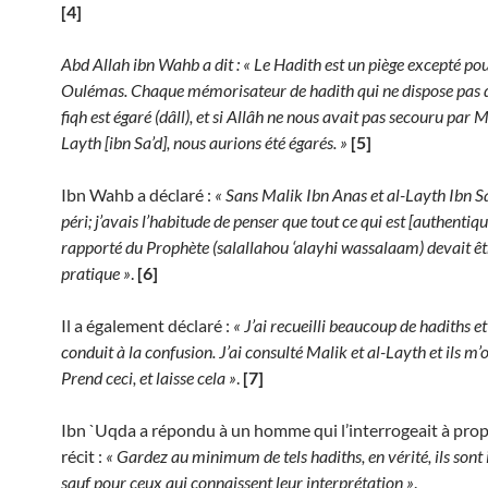
[4]
Abd Allah ibn Wahb a dit : « Le Hadith est un piège excepté pou
Oulémas. Chaque mémorisateur de hadith qui ne dispose pas
fiqh est égaré (dâll), et si Allâh ne nous avait pas secouru par Mâ
Layth [ibn Sa’d], nous aurions été égarés. »
[5]
Ibn Wahb a déclaré :
« Sans Malik Ibn Anas et al-Layth Ibn Sa’
péri; j’avais l’habitude de penser que tout ce qui est [authenti
rapporté du Prophète (salallahou ‘alayhi wassalaam) devait êt
pratique »
.
[6]
Il a également déclaré :
« J’ai recueilli beaucoup de hadiths et
conduit à la confusion. J’ai consulté Malik et al-Layth et ils m’on
Prend ceci, et laisse cela »
.
[7]
Ibn `Uqda a répondu à un homme qui l’interrogeait à pro
récit :
« Gardez au minimum de tels hadiths, en vérité, ils sont
sauf pour ceux qui connaissent leur interprétation »
.