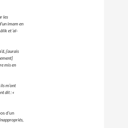
r les
 d’un imam en
lik et ‘al-
d, j’aurais
quement]
re mis en
 ils m’ont
t dit : «
pos d’un
 inappropriés,