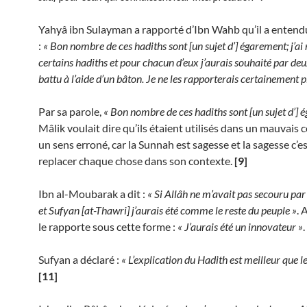
Yahyâ ibn Sulayman a rapporté d’Ibn Wahb qu’il a entend
:
« Bon nombre de ces hadiths sont [un sujet d’] égarement; j’ai
certains hadiths et pour chacun d’eux j’aurais souhaité par deux
battu à l’aide d’un bâton. Je ne les rapporterais certainement p
Par sa parole,
« Bon nombre de ces hadiths sont [un sujet d’] 
Mâlik voulait dire qu’ils étaient utilisés dans un mauvais 
un sens erroné, car la Sunnah est sagesse et la sagesse c’est
replacer chaque chose dans son contexte.
[9]
Ibn al-Moubarak a dit :
« Si Allâh ne m’avait pas secouru pa
et Sufyan [at-Thawri] j’aurais été comme le reste du peuple »
.
le rapporte sous cette forme :
« J’aurais été un innovateur »
.
Sufyan a déclaré :
« L’explication du Hadith est meilleur que l
[11]