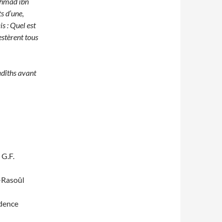
Ahmad ibn
s d’une,
s : Quel est
estèrent tous
dîths avant
 G.F.
-Rasoûl
udence