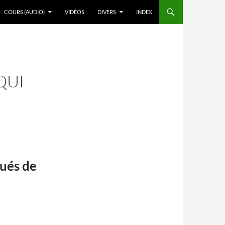
COURS (AUDIO)
VIDÉOS
DIVERS
INDEX
QUI
nués de