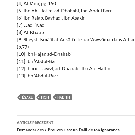
[4] Al Jāmi’, pg. 150
[5] Ibn Abi Hatim, ad-Dhahabi, Ibn ‘Abdul Barr
[6] Ibn Rajab, Bayhaqi, Ibn Asakir
[7] Qadi ‘Iyad
[8] Al-Khatib
[9] Sheykh Ismâ`îl al-Ansârî cite par ‘Awwâma, dans Athar 
(p.77)
[10] Ibn Hajar, ad-Dhahabi
[11] Ibn ‘Abdul-Barr
[12] Ibnoul-Jawzi, ad-Dhahabi, Ibn Abi Hatim
[13] Ibn ‘Abdul-Barr
ÉGARE
FIQH
HADITH
Navigation
ARTICLE PRÉCÉDENT
des
Demander des « Preuves » est un Dalil de ton ignorance