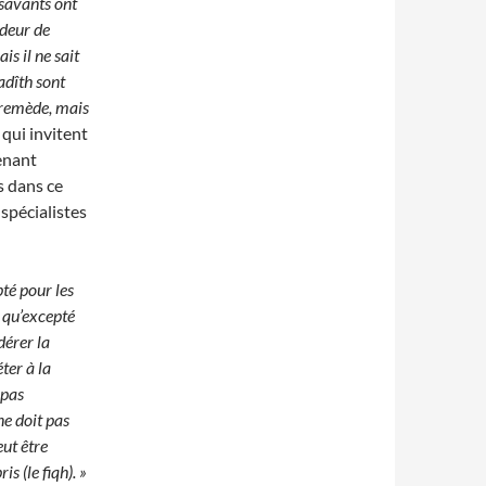
 savants ont
ndeur de
is il ne sait
adîth sont
n remède, mais
 qui invitent
enant
s dans ce
spécialistes
pté pour les
e qu’excepté
dérer la
ter à la
 pas
ne doit pas
eut être
is (le fiqh).
»