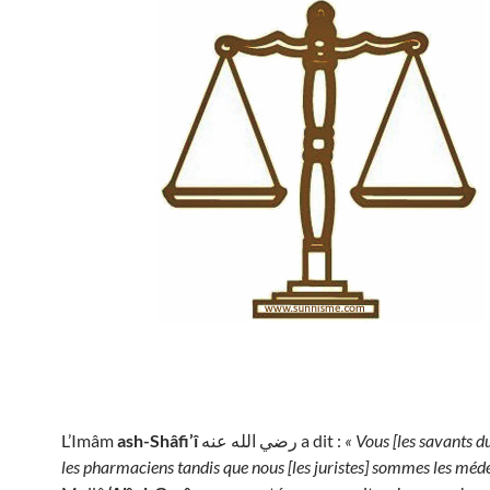
L’Imâm
ash-Shâfi’î
رضي الله عنه a dit :
« Vous [les savants d
les pharmaciens tandis que nous [les juristes] sommes les méd