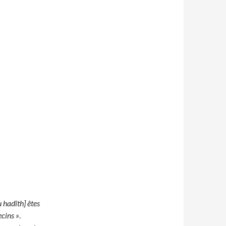
u hadîth] êtes
ecins »
.