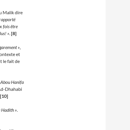
u Malik dire
 rapporté
 fois être
lus! »
.
[8]
égarement »
,
contexte et
 le fait de
r Abou Hanifa
 Ad-Dhahabi
[10]
e Hadith »
.